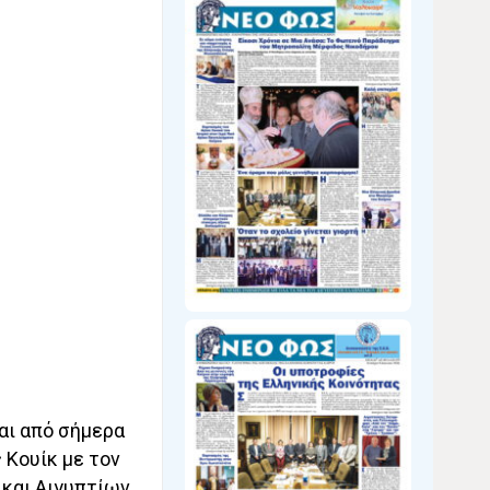
αι από σήμερα
 Κουίκ με τον
και Αιγυπτίων