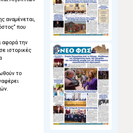
ης αναμένεται,
όστος” που
ι αφορά την
σε ιστορικές
α
ρωθούν το
ναφέρει
ών.