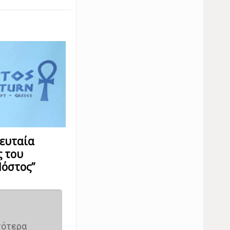
λευταία
ς του
όστος”
σότερα