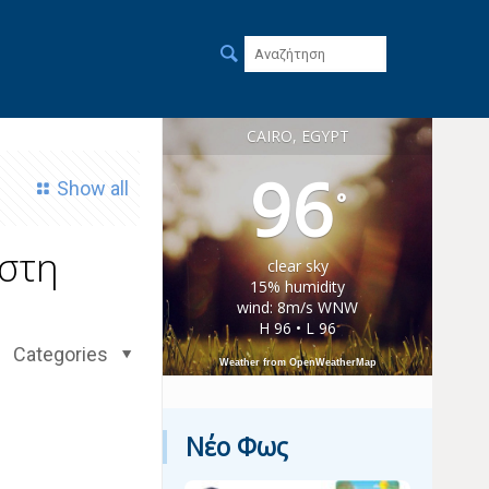
CAIRO, EGYPT
96
Show all
°
στη
clear sky
15% humidity
wind: 8m/s WNW
H 96 • L 96
Categories
Weather from OpenWeatherMap
Νέο Φως