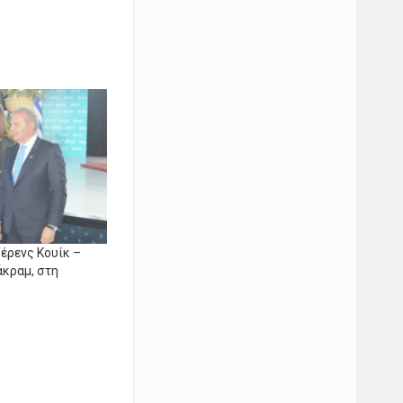
Τέρενς Κουίκ –
κραμ, στη