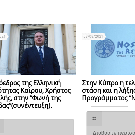
021
03/08/2021
Στην Κύπρο η τε
όεδρος της Ελληνική
στάση και η λήξη
ότητας Καΐρου, Χρήστος
Προγράμματος “Ν
λής, στην “Φωνή της
δας”(συνέντευξη).
Διαβάστε περισ