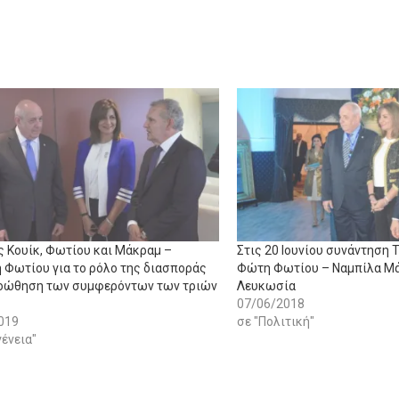
ς Κουίκ, Φωτίου και Μάκραμ –
Στις 20 Ιουνίου συνάντηση 
 Φωτίου για το ρόλο της διασποράς
Φώτη Φωτίου – Ναμπίλα Μά
οώθηση των συμφερόντων των τριών
Λευκωσία
07/06/2018
019
σε "Πολιτική"
ένεια"