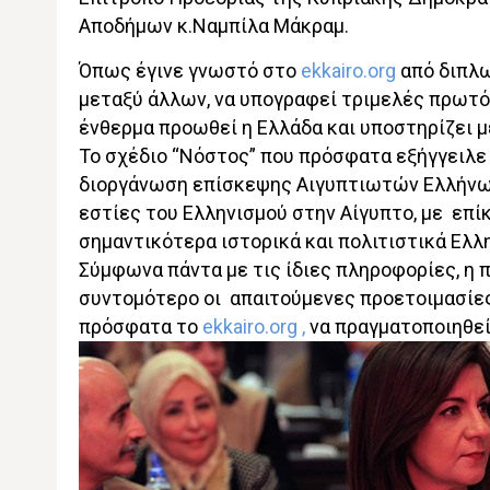
Αποδήμων κ.Ναμπίλα Μάκραμ.
Όπως έγινε γνωστό στο
ekkairo.org
από διπλω
μεταξύ άλλων, να υπογραφεί τριμελές πρωτό
ένθερμα προωθεί η Ελλάδα και υποστηρίζει με
Το σχέδιο “Νόστος” που πρόσφατα εξήγγειλε ο
διοργάνωση επίσκεψης Αιγυπτιωτών Ελλήνων 
εστίες του Ελληνισμού στην Αίγυπτο, με επίκ
σημαντικότερα ιστορικά και πολιτιστικά Ελλ
Σύμφωνα πάντα με τις ίδιες πληροφορίες, η
συντομότερο οι απαιτούμενες προετοιμασίες
πρόσφατα το
ekkairo.org ,
να πραγματοποιηθεί