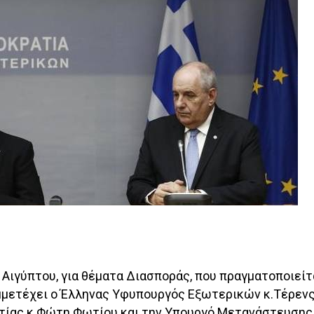
Αιγύπτου, για θέματα Διασποράς, που πραγματοποιείτ
μμετέχει ο Έλληνας Υφυπουργός Εξωτερικών κ.Τέρενς
τίας κ.Φώτη Φωτίου και την Υπουργό Μετανάστευσης 