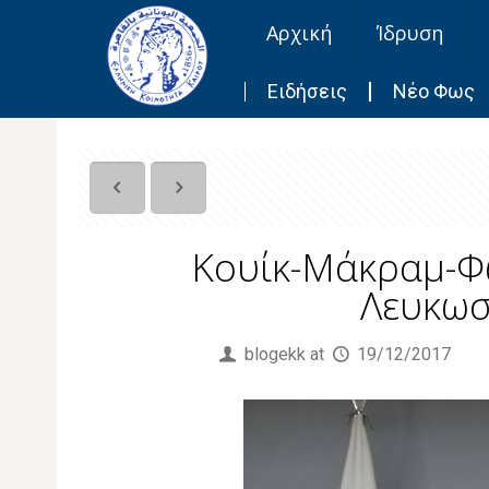
Αρχική
Ίδρυση
Ειδήσεις
Νέο Φως
Κουίκ-Μάκραμ-Φ
Λευκωσ
Published by
blogekk
at
19/12/2017