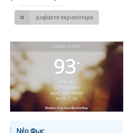
Διαβάστε περισσότερα
CAIRO, EGYPT
93
°
clear sky
32% humidity
wind: 3m/s WNW
H 93 • L 93
Weather from OpenWeatherMap
Νέο Φως