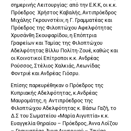
σημερινής Λειτουργίας: από την Ε.Κ.Κ, οι κ.κ.
Πρόεδρος Χρήστος Καβαλής, Αντιπρόεδρος
Μιχάλης Γκρουνστέιν, η Γ. Γραμματέας και
Πρόεδρος της Φιλοπτώχου Αφελφότητας
Χρυσάνθη Σκουφαρίδου, η Επόπτρια
Γραφείων και Ταμίας της Φιλοπτώχου
Αδελφότητας Βίλλυ Πολίτη-Ζουέ, καθώς και
οι Κοινοτικοί Επίτροποι κ.κ. Ανδρέας
Ρούσσος, Στέλιος Χαλκιάς, Λεωνίδας
Φοντριέ και Ανδρέας Γιόσρυ.
Επίσης παρευρέθηκαν ο Πρόεδρος της
Κυπριακής Αδελφότητας, κ.Ανδρέας
Μαυρομάτης, η Αντιπρόεδρος της
Φιλοπτώχου Αδελφότητας κ. Βάσω Γαζή, το
Δ.Σ του Σωματείου «Μαρία Αιγυπτία» κ.κ.
Ευαγγελία Θηραίου – Πρόεδρος, Άννα Λοΐζου
– Γραμματέας, Άννα Αυγερινού – Ταμίας