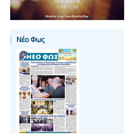
wind: 6m/s W
H 94 • L 94
Weather from OpenWeatherMap
Νέο Φως