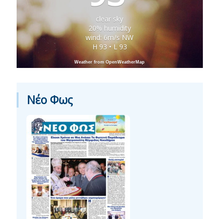
clear sky
20% humidity
wind: 6m/s NW
H 93 • L 93
Weather from OpenWeatherMap
Νέο Φως