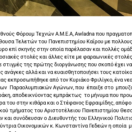
θνούς Φόρουμ Τεχνών Α.Μ.Ε.Α, Awladna που πραγματο
θουσα Τελετών του Πανεπιστημίου Καΐρου με πολλου
ώρο επί σκηνής στην οποία παρέλασαν και πολλές ομάδ
δοσιακές στολές και άλλες είτε με φαραωνικές στολές
ε στιγμές της πρώτης διοργάνωσης που σκοπό έχει να
ς ανάγκες αλλά και να ευαισθητοποιήσει τους κατοίκο
μας εκπροσωπήθηκε από τον Κυριάκο Φριλίγκο, ένα νε
 των Παραολυμπιακών Αγώνων, που έπαιξε στο μπουζο
ράκη, αποδεικνύοντας εμπράκτως το μήνυμα που προω
ρα του στην κιθάρα και ο Στέφανος Εφραιμίδης, απόφο
κού τμήματος του Αριστοτέλειου Πανεπιστημίου Θεσ
ν και συνόδευσαν ο Διευθυντής του Ελληνικού Πολιτι
θύντρια Οικονομικών κ. Κωνσταντίνα Γεδεών η οποία 