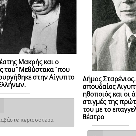
έστης Μακρής και ο
ς του¨Μεθύστακα¨που
ουργήθηκε στην Αίγυπτο
Δήμος Σταρένιος.
Ελλήνων.
σπουδαίος Αιγυπ
ηθοποιός και οι 
στιγμές της πρώ
του με το επαγγε
θέατρο
ιαβάστε περισσότερα