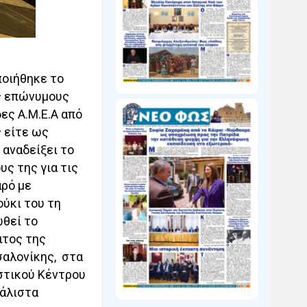
ποιήθηκε το
ς επώνυμους
ες Α.Μ.Ε.Α από
 είτε ως
 αναδείξει το
υς της για τις
αρό με
ύκι του τη
θεί το
ιτος της
σαλονίκης, στα
στικού Κέντρου
μάλιστα