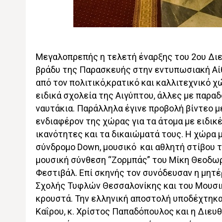
Μεγαλοπρεπής η τελετή έναρξης του 2ου Διε
βράδυ της Παρασκευής στην εντυπωσιακή Αί
από τον πολιτικό,κρατικό και καλλιτεχνικό χ
ειδικά σχολεία της Αιγύπτου, άλλες με παρα
ναυτάκια. Παράλληλα έγινε προβολή βίντεο μ
ενδιαφέρον της χώρας για τα άτομα με ειδικέ
ικανότητες και τα δικαιώματά τους. Η χώρα 
σύνδρομο Down, μουσικό και αθλητή στίβου
μουσική σύνθεση “Ζορμπάς” του Μίκη Θεοδω
Φεστιβάλ. Επί σκηνής τον συνόδευσαν η μητέ
Σχολής Τυφλών Θεσσαλονίκης και του Μουσι
κρουστά. Την ελληνική αποστολή υποδέχτηκα
Καΐρου, κ. Χρίστος Παπαδόπουλος και η Διευ