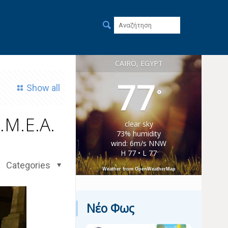
CAIRO, EGYPT
77
Show all
°
.Μ.Ε.Α.
clear sky
73% humidity
wind: 6m/s NNW
H 77 • L 77
Categories
Weather from OpenWeatherMap
Νέο Φως