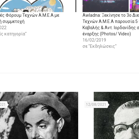
νές Φόρουμ Τεχνών Α.Μ.Ε.Α με
Awladna: Ξεκίνησε το 3ο Δι
ή συμμετοχή
Τεχνών Α.Μ.Ε.Α παρουσία 5
022
Καβαλής & Αντ. Ιορδανίδης 
ίς κατηγορία"
έναρξης (Photos/ Video)
16/02/2019
σε "Εκδηλώσεις"
021
12/08/2021