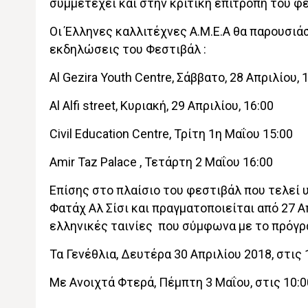
συμμετέχει και στην κριτική επιτροπή του φ
Οι Έλληνες καλλιτέχνες Α.Μ.Ε.Α θα παρουσιά
εκδηλώσεις του Φεστιβάλ :
Al Gezira Youth Centre, Σάββατο, 28 Απριλίου, 
Al Alfi street, Κυριακή, 29 Απριλίου, 16:00
Civil Education Centre, Τρίτη 1η Μαΐου 15:00
Amir Taz Palace , Τετάρτη 2 Μαΐου 16:00
Επίσης στο πλαίσιο του φεστιβάλ που τελεί 
Φατάχ Αλ Σίσι και πραγματοποιείται από 27 
ελληνικές ταινίες που σύμφωνα με το πρόγ
Τα Γενέθλια, Δευτέρα 30 Απριλίου 2018, στις 1
Με Ανοιχτά Φτερά, Πέμπτη 3 Μαΐου, στις 10:00π