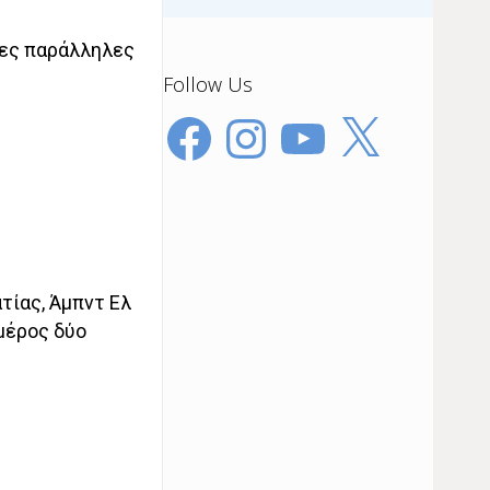
λες παράλληλες
Follow Us
Facebook
Instagram
YouTube
X
τίας, Άμπντ Ελ
μέρος δύο