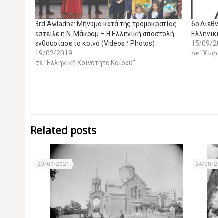
3rd Awladna: Μήνυμα κατά της τρομοκρατίας
6ο Διεθ
εστειλε η Ν. Μάκραμ – Η Ελληνική αποστολή
Ελληνικ
ενθουσίασε το κοινό (Videos / Photos)
15/09/2
19/02/2019
σε "Χωρ
σε "Ελληνική Κοινότητα Καΐρου"
Related posts
23/09/2021
24/08/2