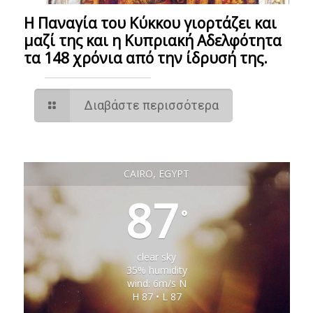
Η Παναγία του Κύκκου γιορτάζει και
μαζί της και η Κυπριακή Αδελφότητα
τα 148 χρόνια από την ίδρυσή της.
Διαβάστε περισσότερα
CAIRO, EGYPT
87
°
clear sky
35% humidity
wind: 6m/s N
H 87 • L 87