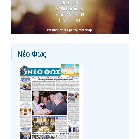
clear sky
31% humidity
wind: 18m/s N
H 91 • L 91
Weather from OpenWeatherMap
Νέο Φως