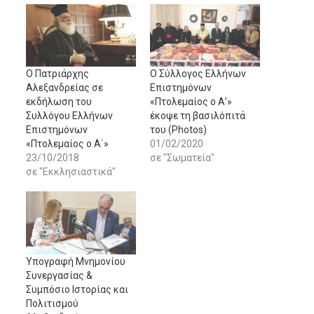
Ο Πατριάρχης
O Σύλλογος Ελλήνων
Αλεξανδρείας σε
Επιστημόνων
εκδήλωση του
«Πτολεμαίος ο Α’»
Συλλόγου Ελλήνων
έκοψε τη βασιλόπιτά
Επιστημόνων
του (Photos)
«Πτολεμαίος ο Α΄»
01/02/2020
23/10/2018
σε "Σωματεία"
σε "Εκκλησιαστικά"
Υπογραφή Μνημονίου
Συνεργασίας &
Συμπόσιο Ιστορίας και
Πολιτισμού