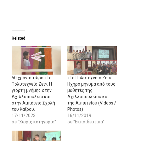
Related
50 χρόνια τώρα «Το
«Το Πολυτεχνείο Ζει»:
Πολυτεχνείο Ζει». Η
Ηχηρό μήνυμα από τους
γιορτή μνήμης στην
μαθητές της
Αχιλλοπούλειο και
Αχιλλοπουλείου και
στην Αμπέτειο Σχολή
της Αμπετείου (Videos /
του Καΐρου.
Photos)
17/11/2023
16/11/2019
σε "Χωρίς κατηγορία"
σε "Εκπαιδευτικά"