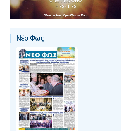
wind: 9m/s WNW
H 96 • L 96
Weather from OpenWeatherMap
Νέο Φως