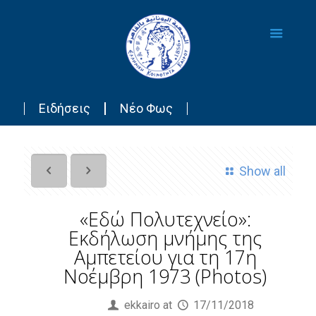
Ειδήσεις
Νέο Φως
Show all
«Εδώ Πολυτεχνείο»:
Εκδήλωση μνήμης της
Αμπετείου για τη 17η
Νοέμβρη 1973 (Photos)
Published by
ekkairo
at
17/11/2018