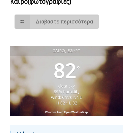
Κάιρο(φωτογραφίες)
Διαβάστε περισσότερα
CAIRO, EGYPT
82
°
clear sky
39% humidity
wind: 6m/s NNE
H 82 • L 82
Weather from OpenWeatherMap