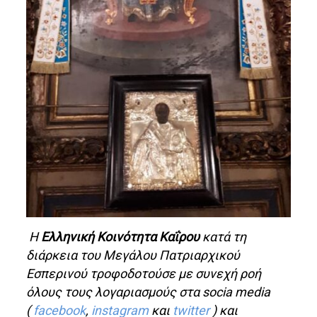
H
Ελληνική Κοινότητα Καΐρου
κατά τη
διάρκεια τoυ Μεγάλου Πατριαρχικού
Εσπερινού τροφοδοτούσε με συνεχή ροή
όλους τους λογαριασμούς στα socia media
(
facebook
,
instagram
και
twitter
) και