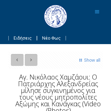
Ειδήσεις
Νέο Φως
Show all
Αγ. Νικόλαος Χαμζάουι: Ο
Πατριάρχης Αλεξανδρείας
μίλησε συγκινημένος για
τους νέους μητροπολίτες
Αξώμης και Κανάγκας (Video
/Photos)