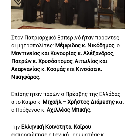
Στoν Πατριαρχικό Εσπερινό ήταν παρόντες
οι μητροπολίτες:
Μέμφιδος κ. Νικόδημος
, ο
Μαντινείας και Κυνουρίας κ. Αλέξανδρος
,
Πατρών κ. Χρυσόστομος
,
Αιτωλίας και
Ακαρνανίας κ. Κοσμάς
και
Κινσάσα κ.
Νικηφόρος
.
Επίσης ηταν παρών ο Πρέσβης της Ελλάδας
στο Κάιρο κ.
Μιχαήλ – Χρήστος Διάμεσης
και
ο Πρόξενος κ.
Αχιλλέας Μπικής
.
Την
Ελληνική Κοινότητα Καΐρου
εκπροσώπησε η Γενική Γραμματέας κ.