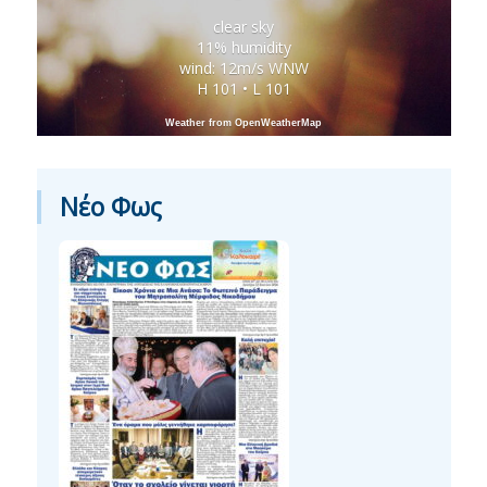
clear sky
11% humidity
wind: 12m/s WNW
H 101 • L 101
Weather from OpenWeatherMap
Νέο Φως