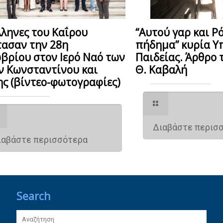
λληνες του Καΐρου
“Αυτού γαρ και Ρ
τασαν την 28η
πήδημα” κυρία Υ
βρίου στον Ιερό Ναό των
Παιδείας. Άρθρο 
ν Κωνσταντίνου και
Θ. Καβαλή
ης (βίντεο-φωτογραφίες)
Διαβάστε περισ
ιαβάστε περισσότερα
Search