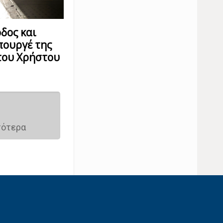
όδος και
πουργέ της
του Χρήστου
σότερα