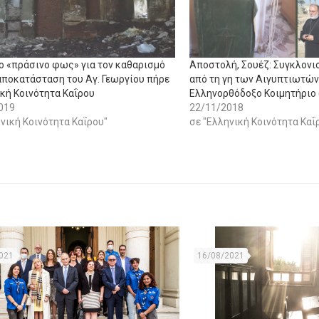
Το «πράσινο φως» για τον καθαρισμό
Αποστολή, Σουέζ: Συγκλονι
 αποκατάσταση του Αγ. Γεωργίου πήρε
από τη γη των Αιγυπτιωτών
ική Κοινότητα Καΐρου
Ελληνορθόδοξο Κοιμητήριο 
019
22/11/2018
νική Κοινότητα Καΐρου"
σε "Ελληνική Κοινότητα Καΐ
021
16/08/2021