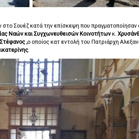
ν στο Σουέζ κατά την επίσκεψη που πραγματοποίησαν 
ίας Ναών και Συγχωνευθεισών Κοινοτήτων
κ.
Χρυσάνθ
Στέφανος ,
ο οποίος κατ εντολή του Πατριάρχη Αλεξαν
Αικατερίνης
.