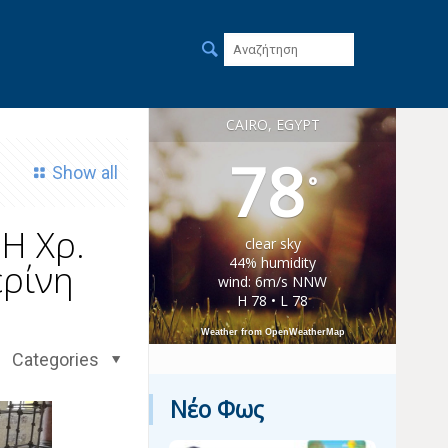
CAIRO, EGYPT
78
Show all
°
Η Χρ.
clear sky
44% humidity
ερίνη
wind: 6m/s NNW
H 78 • L 78
Weather from OpenWeatherMap
Categories
Νέο Φως