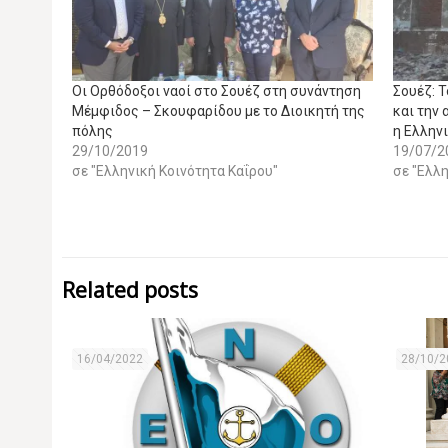
Οι Ορθόδοξοι ναοί στο Σουέζ στη συνάντηση
Σουέζ: 
Μέμφιδος – Σκουφαρίδου με το Διοικητή της
και την
πόλης
η Ελλην
29/10/2019
19/07/2
σε "Ελληνική Κοινότητα Καΐρου"
σε "Ελλη
Related posts
16/04/2022
28/10/2