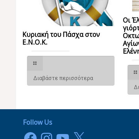
Οι Έ
γιόρ
Κυριακή του Πάσχα στον
Οκτω
Ε.Ν.Ο.Κ.
Αγίω
Ελέν
Διαβάστε περισσότερα
Δ
Follow Us
Facebook
Instagram
YouTube
X