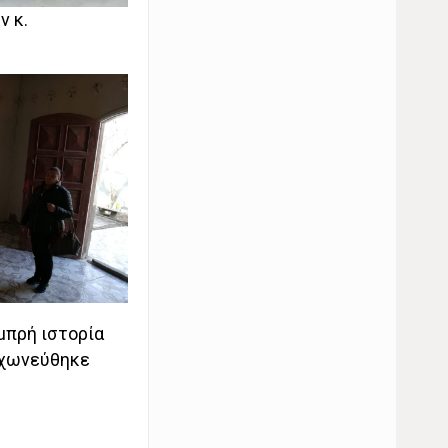
ν κ.
μπρή ιστορία
χωνεύθηκε