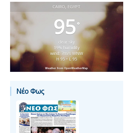
CAIRO, EGYPT
95
°
clear sky
19% humidity
wind: 7m/s WNW
H 95 • L 95
Weather from OpenWeatherMap
Νέο Φως