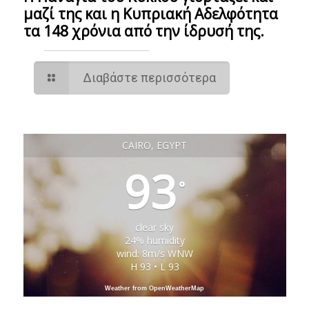
μαζί της και η Κυπριακή Αδελφότητα
τα 148 χρόνια από την ίδρυσή της.
Διαβάστε περισσότερα
CAIRO, EGYPT
93
°
clear sky
24% humidity
wind: 8m/s WNW
H 93 • L 93
Weather from OpenWeatherMap