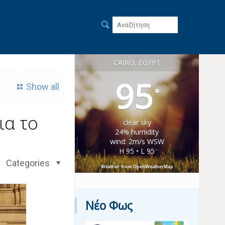
CAIRO, EGYPT
95
Show all
°
ια το
clear sky
24% humidity
wind: 2m/s WSW
H 95 • L 95
Categories
Weather from OpenWeatherMap
Νέο Φως