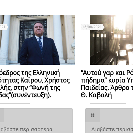
021
16/08/2021
όεδρος της Ελληνική
“Αυτού γαρ και Ρ
ότητας Καΐρου, Χρήστος
πήδημα” κυρία Υ
λής, στην “Φωνή της
Παιδείας. Άρθρο 
δας”(συνέντευξη).
Θ. Καβαλή
ιαβάστε περισσότερα
Διαβάστε περισ