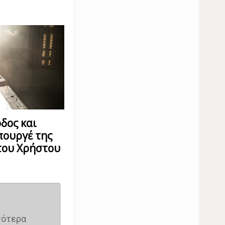
όδος και
πουργέ της
του Χρήστου
σότερα