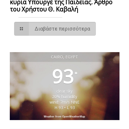
κυρία Υπουργέ της Παιδείας. Άρθρο
του Χρήστου Θ. Καβαλή
Διαβάστε περισσότερα
CAIRO, EGYPT
93
°
clear sky
20% humidity
wind: 7m/s NNE
H 93 • L 93
Weather from OpenWeatherMap