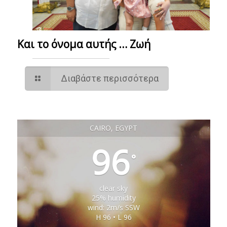
Και το όνομα αυτής … Ζωή
Διαβάστε περισσότερα
CAIRO, EGYPT
96
°
clear sky
25% humidity
wind: 2m/s SSW
H 96 • L 96