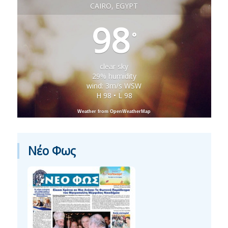
CAIRO, EGYPT
98
°
clear sky
29% humidity
wind: 3m/s WSW
H 98 • L 98
Weather from OpenWeatherMap
Νέο Φως