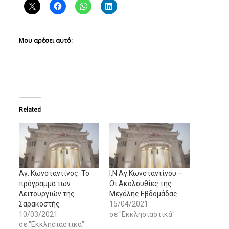
Μου αρέσει αυτό:
Related
Αγ. Κωνσταντίνος: Το
Ι.Ν Αγ.Κωνσταντίνου –
πρόγραμμα των
Οι Aκολουθίες της
Λειτουργιών της
Μεγάλης Εβδομάδας
Σαρακοστής
15/04/2021
10/03/2021
σε "Εκκλησιαστικά"
σε "Εκκλησιαστικά"