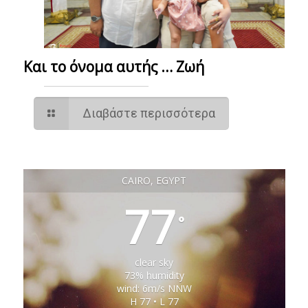
Και το όνομα αυτής … Ζωή
Διαβάστε περισσότερα
CAIRO, EGYPT
77
°
clear sky
73% humidity
wind: 6m/s NNW
H 77 • L 77