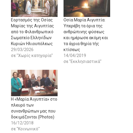
Εορτασμός της Οσίας
Oσία Μαρία Αιγυπτία:
Μαρίας της Αιγυπτίας
Υπερέβη τα όρια της
από το Φιλανθρωπικό
ανθρώπινης φύσεως
Σωματείο Ελληνίδων
και ημέρωσε ακόμη και
Κυριών Ηλιουπόλεως
τα άγρια θηρία τής
29/03/2026
κτίσεως
σε "Χωρίς κατηγορία"
14/04/2019
σε "Εκκλησιαστικά"
Η «Μαρία Αιγυπτία» στο
πλευρό των
συνανθρώπων μας που
δοκιμάζονται (Photos)
16/12/2018
σε "Κοινωνικό"