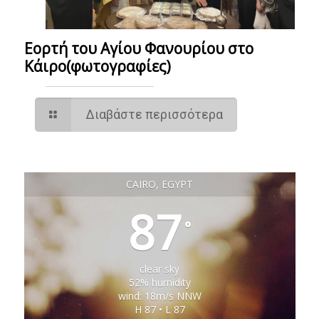
Εορτή του Αγίου Φανουρίου στο
Κάιρο(φωτογραφίες)
Διαβάστε περισσότερα
CAIRO, EGYPT
87
°
clear sky
52% humidity
wind: 18m/s NNW
H 87 • L 87