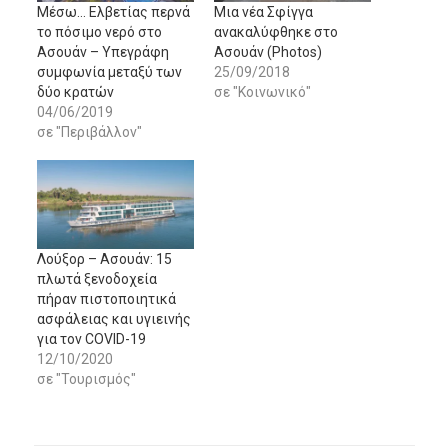
Μέσω… Ελβετίας περνά
Μια νέα Σφίγγα
το πόσιμο νερό στο
ανακαλύφθηκε στο
Ασουάν – Υπεγράφη
Ασουάν (Photos)
συμφωνία μεταξύ των
25/09/2018
δύο κρατών
σε "Κοινωνικό"
04/06/2019
σε "Περιβάλλον"
Λούξορ – Ασουάν: 15
πλωτά ξενοδοχεία
πήραν πιστοποιητικά
ασφάλειας και υγιεινής
για τον COVID-19
12/10/2020
σε "Τουρισμός"