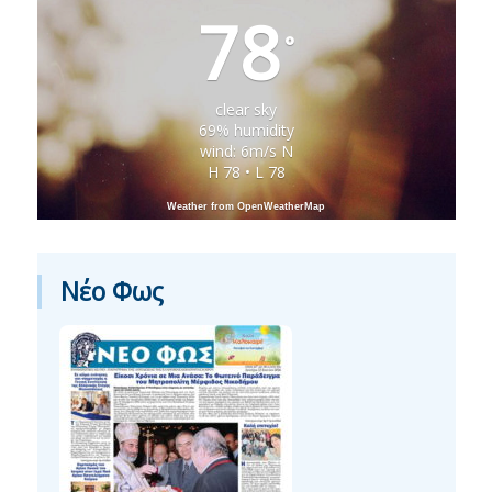
78
°
clear sky
69% humidity
wind: 6m/s N
H 78 • L 78
Weather from OpenWeatherMap
Νέο Φως