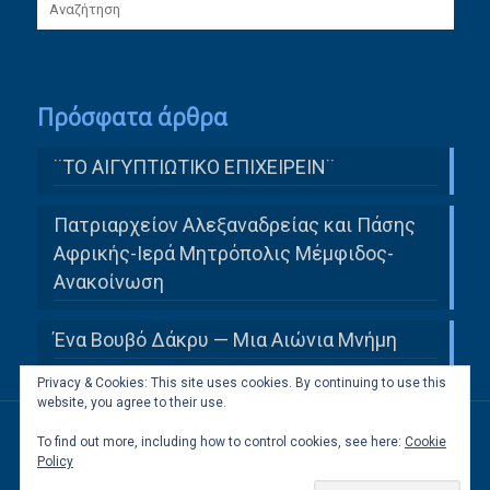
Πρόσφατα άρθρα
¨ΤΟ ΑΙΓΥΠΤΙΩΤΙΚΟ ΕΠΙΧΕΙΡΕΙΝ¨
Πατριαρχείον Αλεξαναδρείας και Πάσης
Αφρικής-Ιερά Μητρόπολις Μέμφιδος-
Ανακοίνωση
Ένα Βουβό Δάκρυ — Μια Αιώνια Μνήμη
Privacy & Cookies: This site uses cookies. By continuing to use this
website, you agree to their use.
To find out more, including how to control cookies, see here:
Cookie
All Rights Reserved to Ελληνική Κοινότητα
Policy
Καΐρου