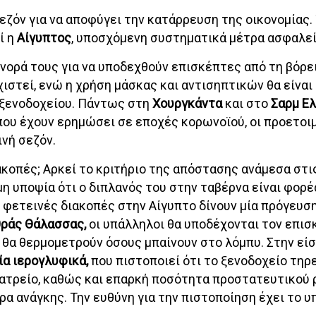
εζόν για να αποφύγει την κατάρρευση της οικονομίας. 
ί η
Αίγυπτος
, υποσχόμενη συστηματικά μέτρα ασφαλεί
ύνορά τους για να υποδεχθούν επισκέπτες από τη βόρε
χιστεί, ενώ η χρήση μάσκας και αντισηπτικών θα είνα
υ ξενοδοχείου. Πάντως στη
Χουργκάντα
και στο
Σαρμ Ελ
που έχουν ερημώσει σε εποχές κορωνοϊού, οι προετοι
ινή σεζόν.
ακοπές; Αρκεί το κριτήριο της απόστασης ανάμεσα στ
η υποψία ότι ο διπλανός του στην ταβέρνα είναι φορέ
ς φετεινές διακοπές στην Αίγυπτο δίνουν μία πρόγευση
ράς Θάλασσας,
οι υπάλληλοι θα υποδέχονται τον επισ
 θα θερμομετρούν όσους μπαίνουν στο λόμπυ. Στην είσ
ία ιερογλυφικά,
που πιστοποιεί ότι το ξενοδοχείο τηρε
ιατρείο, καθώς και επαρκή ποσότητα προστατευτικού 
ρα ανάγκης. Την ευθύνη για την πιστοποίηση έχει το υ