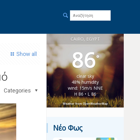
CAIRO, EGYPT
86
Show all
°
μό
clear sky
48% humidity
wind: 15m/s NNE
Categories
H 86 • L 86
Weather from OpenWeatherMap
Νέο Φως