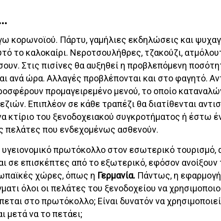
ο…
γω κορωνοϊού. Πάρτυ, γαμήλιες εκδηλώσεις και ψυχα
υτό το καλοκαίρι. Νεροτσουλήθρες, τζακούζι, ατμόλου
σουν. Στις πισίνες θα αυξηθεί η προβλεπόμενη ποσότη
ι ανά ώρα. Αλλαγές προβλέπονται και στο φαγητό. Αντ
ροσφέρουν προμαγειρεμένο μενού, το οποίο καταναλώ
ζιών. Επιπλέον σε κάθε τραπέζι θα διατίθενται αντι
να κτίριο του ξενοδοχειακού συγκροτήματος ή έστω έ
υς πελάτες που ενδεχομένως ασθενούν.
 υγειονομικό πρωτόκολλο στον εσωτερικό τουρισμό, 
αι σε επισκέπτες από το εξωτερικό, εφόσον ανοίξουν 
ρωπαϊκές χώρες, όπως η
Γερμανία.
Πάντως, η εφαρμογή
γματι όλοι οι πελάτες του ξενοδοχείου να χρησιμοποι
εται στο πρωτόκολλο; Είναι δυνατόν να χρησιμοποιεί
ι μετά να το πετάει;