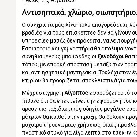
Αντισηπτικά, χλώριο, σιωπητήρι
Ο συγχρωτισμός λίγο-πολύ απαγορεύεται, λό
βραδιές για τους επισκέπτες δεν θα γίνουν α
υπηρεσίες μασάζ δεν πρόκειται να λειτουργή
Εστιατόρια και γυμναστήρια θα απολυμαίνοντα
συνηθισμένους μπουφέδες οι
ξενοδόχοι
θα π
τόπου, με επαρκή απόσταση μεταξύ των τραπε
και αντιησηπτικά μαντηλάκια. Τουλάχιστον έ
κτιρίου θα προορίζεται αποκλειστικά για το
Μέχρι στιγμής η
Αίγυπτος
εφαρμόζει αυτό το
πιθανό ότι θα επεκτείνει την εφαρμογή του κ
άρουν τις ταξιδιωτικές οδηγίες μεγάλες ευ
μέτρων θα κριθεί στην πράξη. Θα θέλουν πρά
μαχαιροπήρουνα μιας χρήσεως, όπως προβλέπ
πλαστικό στυλό για λίγα λεπτά στο τσεκ-ιν κα