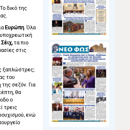
Το δικό της
ας.
ια
Ευρώπη
. Όλα
ι υποχρεωτική
 Σέιχ,
τα πιο
μασίες στις
ις ξαπλώστρες;
ας του
 της σεζόν. Για
κέπτη, θα
οδο ο
ί τρεις
ρουχισμού, ενώ
πουργείο