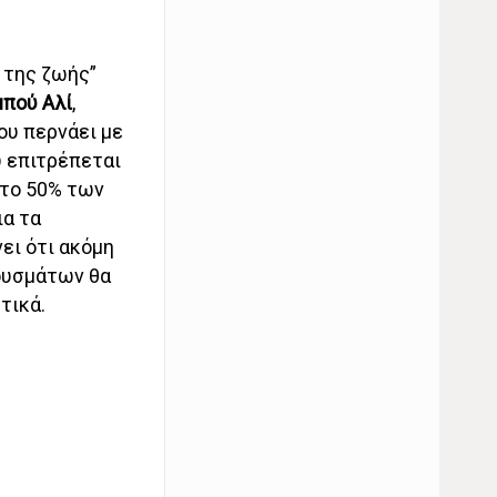
 της ζωής”
μπού Αλί
,
που περνάει με
υ επιτρέπεται
 το 50% των
ια τα
ει ότι ακόμη
ρουσμάτων θα
τικά.