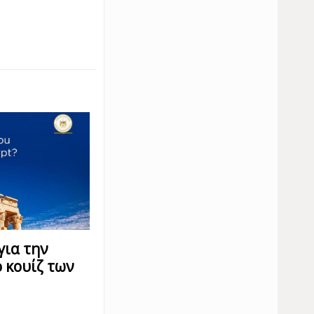
για την
ο κουίζ των