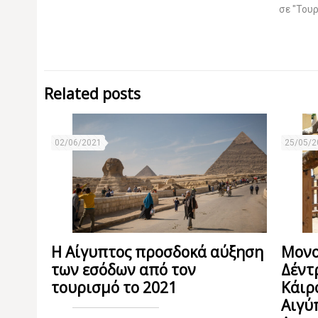
σε "Του
Related posts
02/06/2021
25/05/2
Η Αίγυπτος προσδοκά αύξηση
Μονο
των εσόδων από τον
Δέντ
τουρισμό το 2021
Κάιρ
Αιγύ