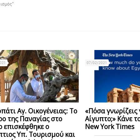
ρισμός"
021
07/02/2021
πάτι Αγ. Οικογένειας: Το
«Πόσα γνωρίζεις 
ρο της Παναγίας στο
Αίγυπτο;» Κάνε τ
ο επισκέφθηκε ο
New York Times
πτιος Υπ. Τουρισμού και