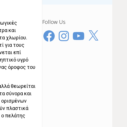
Follow Us
γωγικές
τρα και
Facebook
Instagram
YouTube
X
τα χλωρίου.
ί για τους
νεται επί
σηπτικό υγρό
νας όροφος του
αλλά θεωρείται
τα σύνορα και
 ορισμένων
ούν πλαστικά
 ο πελάτης