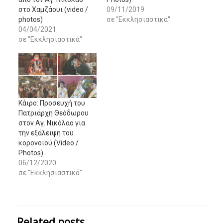
στο Χαμζάουι (video /
09/11/2019
photos)
σε "Εκκλησιαστικά"
04/04/2021
σε "Εκκλησιαστικά"
Κάιρο: Προσευχή του
Πατριάρχη Θεόδωρου
στον Αγ. Νικόλαο για
την εξάλειψη του
κορονοϊού (Video /
Photos)
06/12/2020
σε "Εκκλησιαστικά"
Related posts