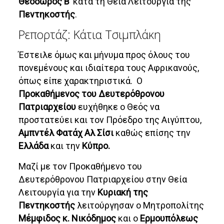
Θεόδωρος Β
’ κατά τη Θεία Λειτουργία της
Πεντηκοστής
.
Ρεπορτάζ: Κάτια Τσιμπλάκη
Έστειλε όμως και μήνυμα προς όλους του
πονεμένους και ιδιαίτερα τους Αφρικανούς,
όπως είπε χαρακτηριστικά. Ο
Προκαθήμενος του Δευτερόθρονου
Πατριαρχείου
ευχήθηκε ο Θεός να
προστατεύει και τον Πρόεδρο της Αιγύπτου,
Αμπντέλ Φατάχ Αλ Σίσι
καθώς επίσης την
Ελλάδα
και την
Κύπρο.
Μαζί με τον Προκαθήμενο του
Δευτερόθρονου Πατριαρχείου στην Θεία
Λειτουργία για την
Κυριακή της
Πεντηκοστής
λειτούργησαν ο Μητροπολίτης
Μέμφιδος κ. Νικόδημος
και ο
Ερμουπόλεως