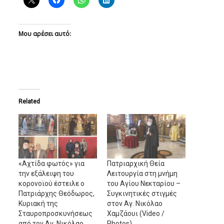
Μου αρέσει αυτό:
Related
«Αχτίδα φωτός» για
Πατριαρχική Θεία
την εξάλειψη του
Λειτουργία στη μνήμη
κορονοϊού έστειλε ο
του Αγίου Νεκταρίου –
Πατριάρχης Θεόδωρος,
Συγκινητικές στιγμές
Κυριακή της
στον Αγ. Νικόλαο
Σταυροπροσκυνήσεως
Χαμζάουι (Video /
από τον Αγ. Νικόλαο
Photos)