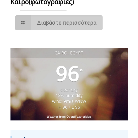
Κάιρο(φωτογραφίες)
Διαβάστε περισσότερα
CAIRO, EGYPT
96
°
clear sky
18% humidity
wind: 9m/s WNW
H 96 • L 96
Weather from OpenWeatherMap