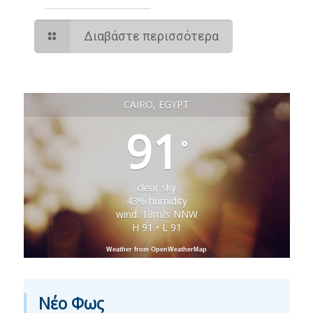
Διαβάστε περισσότερα
CAIRO, EGYPT
91
°
clear sky
43% humidity
wind: 18m/s NNW
H 91 • L 91
Weather from OpenWeatherMap
Νέο Φως