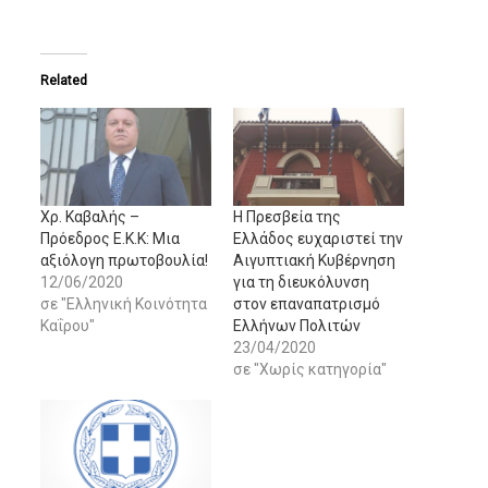
Related
Xρ. Καβαλής –
Η Πρεσβεία της
Πρόεδρος Ε.Κ.Κ: Μια
Ελλάδος ευχαριστεί την
αξιόλογη πρωτοβουλία!
Αιγυπτιακή Κυβέρνηση
12/06/2020
για τη διευκόλυνση
σε "Ελληνική Κοινότητα
στον επαναπατρισμό
Καΐρου"
Ελλήνων Πολιτών
23/04/2020
σε "Χωρίς κατηγορία"