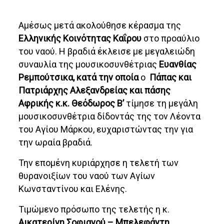
Αμέσως μετά ακολούθησε κέρασμα της
Ελληνικής Κοινότητας Καΐρου
στο προαύλιο
του ναού. Η βραδιά έκλεισε με μεγαλειώδη
συναυλία της μουσικοσυνθέτριας
Ευανθίας
Ρεμπούτσικα, κατά την οποία
ο
Πάπας και
Πατριάρχης Αλεξανδρείας και πάσης
Αφρικής κ.κ. Θεόδωρος Β’
τίμησε τη μεγάλη
μουσικοσυνθέτρια δίδοντάς της τον Λέοντα
του Αγίου Μάρκου, ευχαριστώντας την για
την ωραία βραδιά.
Την επομένη κυριάρχησε η τελετή των
θυρανοιξίων του ναού των Αγίων
Κωνσταντίνου και Ελένης.
Τιμώμενο πρόσωπο της τελετής η κ.
Αικατερίνη Σοφιανού – Μπελεφάντη,