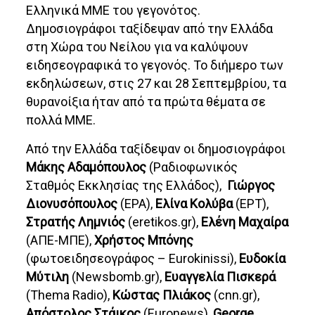
Ελληνικά ΜΜΕ του γεγονότος.
Δημοσιογράφοι ταξίδεψαν από την Ελλάδα
στη Χώρα του Νείλου για να καλύψουν
ειδησεογραφικά το γεγονός. Το διήμερο των
εκδηλώσεων, στις 27 και 28 Σεπτεμβρίου, τα
θυρανοίξια ήταν από τα πρώτα θέματα σε
πολλά ΜΜΕ.
Από την Ελλάδα ταξίδεψαν οι δημοσιογράφοι
M
άκης Αδαμόπουλος
(Ραδιοφωνικός
Σταθμός Εκκλησίας της Ελλάδος),
Γιώργος
Διονυσόπουλος
(ΕΡΑ),
Ελίνα Κολύβα
(ΕΡΤ),
Στρατής Λημνιός
(eretikos.gr),
Ελένη Μαχαίρα
(ΑΠΕ-ΜΠΕ),
Χρήστος Μπόνης
(φωτοειδησεογράφος – Eurokinissi),
Ευδοκία
Μύτιλη
(Newsbomb.gr),
Ευαγγελία Πισκερά
(Τhema Radio),
Κώστας Πλιάκος
(cnn.gr),
Απόστολος Στάικος
(Euronews),
George