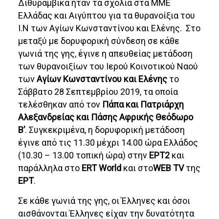
Διθυραμβικά ήταν τα σχόλια στα ΜΜΕ
Ελλάδας και Αιγύπτου για τα θυρανοίξια του
Ι.Ν των Αγίων Κωνσταντίνου και Ελένης. Στο
μεταξύ με δορυφορική σύνδεση σε κάθε
γωνιά της γης, έγινε η απευθείας μετάδοση
των θυρανοιξίων του Ιερού Κοινοτικού Ναού
των
Αγίων Κωνσταντίνου και Ελένης
το
Σάββατο 28 Σεπτεμβρίου 2019, τα οποία
τελέσθηκαν από τον
Πάπα και Πατριάρχη
Αλεξανδρείας και Πάσης Αφρικής Θεόδωρο
Β’
. Συγκεκριμένα, η δορυφορική μετάδοση
έγινε από τις 11.30 μέχρι 14.00 ώρα Ελλάδος
(10.30 – 13.00 τοπική ώρα) στην
ΕΡΤ2
και
παράλληλα στο
ERT
World
και στο
WEB
TV
της
ΕΡΤ
.
Σε κάθε γωνιά της γης, οι Έλληνες και όσοι
αισθάνονται Έλληνες είχαν την δυνατότητα