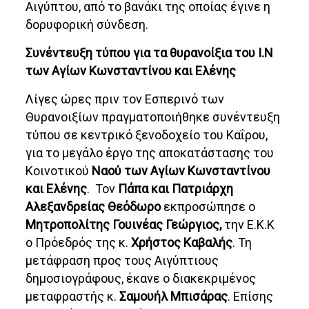
Αιγύπτου, από το βανάκι της οποίας έγινε η
δορυφορική σύνδεση.
Συνέντευξη τύπου για τα θυρανοίξια του Ι.Ν
των Αγίων Κωνσταντίνου και Ελένης
Λίγες ώρες πριν τον Εσπερινό των
Θυρανοιξίων πραγματοποιήθηκε συνέντευξη
τύπου σε κεντρικό ξενοδοχείο του Καΐρου,
για το μεγάλο έργο της αποκατάστασης του
Κοινοτικού
Ναού των Αγίων Κωνσταντίνου
και Ελένης
. Τον
Πάπα και Πατριάρχη
Αλεξανδρείας Θεόδωρο
εκπροσώπησε ο
Μητροπολίτης Γουινέας Γεώργιος,
την Ε.Κ.Κ
ο Πρόεδρός της κ.
Χρήστος Καβαλής
. Τη
μετάφραση προς τους Αιγύπτιους
δημοσιογράφους, έκανε ο διακεκριμένος
μεταφραστής κ.
Σαμουήλ Μπισάρας
. Επίσης