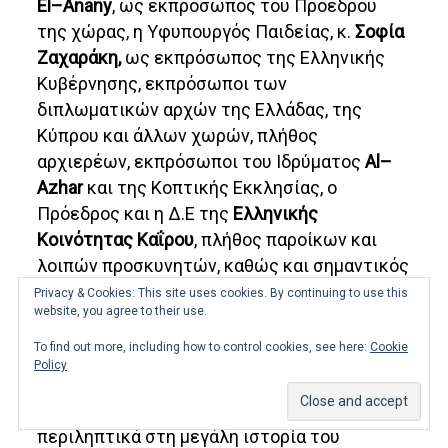
El
–
Anany
, ως εκπρόσωπος του Προέδρου
της χώρας, η Υφυπουργός Παιδείας, κ.
Σοφία
Ζαχαράκη,
ως εκπρόσωπος της Ελληνικής
Κυβέρνησης, εκπρόσωποι των
διπλωματικών αρχών της Ελλάδας, της
Κύπρου και άλλων χωρών, πλήθος
αρχιερέων, εκπρόσωποι του Ιδρύματος
Al
–
Azhar
και της Κοπτικής Εκκλησίας, ο
Πρόεδρος και η Δ.Ε της
Ελληνικής
Κοινότητας Καΐρου
, πλήθος παροίκων και
λοιπών προσκυνητών, καθώς και σημαντικός
αριθμός εκπροσώπων ΜΜΕ από την Ελλάδα
Privacy & Cookies: This site uses cookies. By continuing to use this
website, you agree to their use.
και την Αίγυπτο.
To find out more, including how to control cookies, see here:
Cookie
Ενδεικτικά, η κρατική εφημερίδα
Al
–
Ahram
,
Policy
σε πλαισιωμένο με πλούσιο φωτογραφικό
υλικό δημοσίευμά της, αναφέρεται
περιληπτικά στη μεγάλη ιστορία του