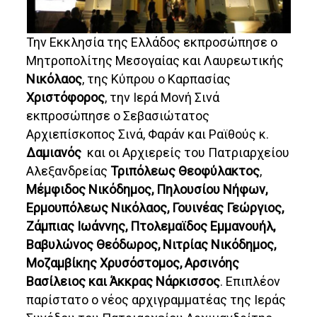
Την Εκκλησία της Ελλάδος εκπροσώπησε ο
Μητροπολίτης Μεσογαίας και Λαυρεωτικής
Νικόλαος
, της Κύπρου ο Καρπασίας
Χριστόφορος
, την Ιερά Μονή Σινά
εκπροσώπησε ο Σεβασιώτατος
Αρχιεπίσκοπος Σινά, Φαράν και Ραϊθούς κ.
Δαμιανός
και οι Αρχιερείς του Πατριαρχείου
Αλεξανδρείας
Τριπόλεως Θεοφύλακτος
,
Μέμφιδος Νικόδημος,
Πηλουσίου Νήφων,
Ερμουπόλεως Νικόλαος, Γουινέας Γεώργιος,
Ζάμπιας Ιωάννης, Πτολεμαϊδος Εμμανουήλ,
Βαβυλώνος Θεόδωρος,
Νιτρίας Νικόδημος,
Μοζαμβίκης Χρυσόστομος, Αρσινόης
Βασίλειος και Άκκρας Νάρκισσος
. Επιπλέον
παρίστατο ο νέος αρχιγραμματέας της Ιεράς