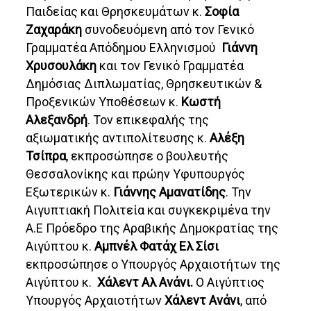
Παιδείας και Θρησκευμάτων κ.
Σοφία
Ζαχαράκη
συνοδευόμενη από τον Γενικό
Γραμματέα Απόδημου Ελληνισμού
Γιάννη
Χρυσουλάκη
και τον Γενικό Γραμματέα
Δημόσιας Διπλωματίας, Θρησκευτικών &
Προξενικών Υποθέσεων κ.
Κωστή
Αλεξανδρή
. Τον επικεφαλής της
αξιωματικής αντιπολίτευσης κ.
Αλέξη
Τσίπρα
, εκπροσώπησε ο βουλευτής
Θεσσαλονίκης και πρώην Υφυπουργός
Εξωτερικών κ.
Γιάννης Αμανατίδης
. Την
Αιγυπτιακή Πολιτεία και συγκεκριμένα την
Α.Ε Πρόεδρο της Αραβικής Δημοκρατίας της
Αιγύπτου κ.
Αμπνέλ Φατάχ Ελ Σίσι
εκπροσώπησε ο Υπουργός Αρχαιοτήτων της
Αιγύπτου κ.
Χάλεντ Αλ Ανάνι.
Ο Αιγύπτιος
Υπουργός Αρχαιοτήτων
Χάλεντ Ανάνι
, από