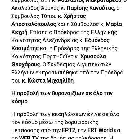
Ακόλουθος Άμυνας κ.
Παρίσης Κανούτος
, ο
Σύμβουλος Τύπου κ.
Χρήστος
Αποστολόπουλος
και η Σύμβουλος κ.
Μαρία
Κεχρή
. Επίσης ο Πρόεδρος της Ελληνικής
Κοινότητας Αλεξανδρείας κ.
Εδμόνδος
Κασιμάτης
και η Πρόεδρος της Ελληνικής
Κοινότητας Πορτ–Σαΐντ κ.
Χρυσούλα
Θεοχάρους
. Ο Σύνδεσμος Αιγυπτιωτών
Ελλήνων εκπροσωπήθηκε από τον Πρόεδρό
του κ.
Κώστα Μιχαηλίδη.
Η προβολή των θυρανοιξίων σε όλο τον
κόσμο
Η προβολή των εκδηλώσεων έγινε σε όλο
τον κόσμο μέσω της δορυφορικής
μετάδοσης από την
ΕΡΤ2
, την
ERT
World
και
το
WEB
TV
της δημόσιας τηλεόρασης. Η