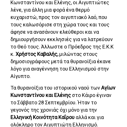
Κωνσταντίνου και Ελένης, οι Αιγυπτιώτες
λένε, για άλλη μια φορά ένα θερμό
ευχαριστώ, προς τον αιγυπτιακό λαό, που
τους καλωσόρισε στη χώρα τους και τους
άφησε να ανασάνουν ελεύθεροι και να
δημιουργήσουν εκκλησιές για να λατρεύουν
το Θεό τους. Άλλωστε ο Πρόεδρος της Ε.Κ.Κ
κ.
Χρήστος Καβαλής,
μιλώντας στους
δημοσιογράφους μετά τα θυρανοίξια έκανε
λόγο για αναγέννηση του Ελληνισμού στην
Αίγυπτο.
Τα θυρανοίξια του ιστορικού ναού των
Αγίων
Κωνσταντίνου και Ελένης
στο Κάιρο έγιναν
το Σάββατο 28 Σεπτεμβρίου. Ήταν το
γεγονός της χρονιάς όχι μόνο για την
Ελληνική Κοινότητα Καΐρου
αλλά και για
ολόκληρο τον Αιγυπτιώτη Ελληνισμό.