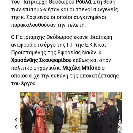
του Πατριάρχη Θεόδωρου
Ρούλα.
Στη θέση
των επισήμων ήταν και οι στενοί συγγενείς
της κ. Σοφιανού οι οποίοι συγκινημένοι
παρακολουθούσαν την τελετή.
Ο Πατριάρχης Θεόδωρος έκανε ιδιαίτερη
αναφορά στο έργο της Γ.Γ της Ε.Κ.Κ και
Προϊσταμένης της Εφορείας Ναών κ.
Χρυσάνθης Σκουφαρίδου
καθώς και στον
πολιτικό μηχανικό κ.
Μιχάλη Μπίσκο
ο
οποίος είχε την ευθύνη της αποκατάστασης
του έργου.