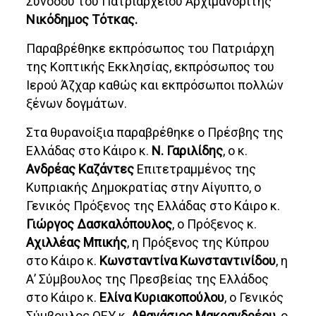
Συνόδου του Πατριαρχείου Αρχιμανδρίτης
Νικόδημος Τότκας.
Παραβρέθηκε εκπρόσωπος του Πατριάρχη
της Κοπτικής Εκκλησίας, εκπρόσωπος του
Ιερού Άζχαρ καθώς και εκπρόσωποι πολλών
ξένων δογμάτων.
Στα θυρανοίξια παραβρέθηκε ο Πρέσβης της
Ελλάδας στο Κάιρο κ.
Ν. Γαριλίδης
, ο κ.
Ανδρέας Καζάντες
Επιτετραμμένος της
Κυπριακής Δημοκρατίας στην Αίγυπτο, ο
Γενικός Πρόξενος της Ελλάδας στο Κάιρο κ.
Γιώργος Δασκαλόπουλος
, ο Πρόξενος κ.
Αχιλλέας Μπικής
, η Πρόξενος της Κύπρου
στο Κάιρο κ.
Κωνσταντίνα Κωνσταντινίδου
, η
Α’ Σύμβουλος της Πρεσβείας της Ελλάδος
στο Κάιρο κ.
Ελίνα Κυριακοπούλου
, ο Γενικός
Σύμβουλος ΟΕΥ κ.
Αθανάσιος Μακρανδρέου
, ο