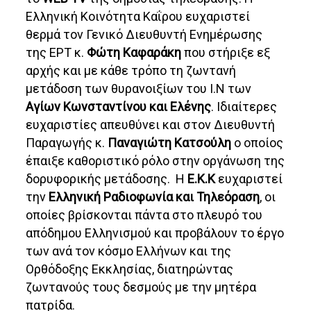
Ελληνική Κοινότητα Καΐρου ευχαριστεί
θερμά τον Γενικό Διευθυντή Ενημέρωσης
της ΕΡΤ κ.
Φώτη Καφαράκη
που στήριξε εξ
αρχής και με κάθε τρόπο τη ζωντανή
μετάδοση των θυρανοιξίων του Ι.Ν των
Αγίων Κωνσταντίνου και Ελένης
. Ιδιαίτερες
ευχαριστίες απευθύνει και στον Διευθυντή
Παραγωγής κ.
Παναγιώτη Κατσούλη
ο οποίος
έπαιξε καθοριστικό ρόλο στην οργάνωση της
δορυφορικής μετάδοσης. Η
Ε.Κ.Κ
ευχαριστεί
την
Ελληνική Ραδιοφωνία και Τηλεόραση
, οι
οποίες βρίσκονται πάντα στο πλευρό του
απόδημου Ελληνισμού και προβάλουν το έργο
των ανά τον κόσμο Ελλήνων και της
Ορθόδοξης Εκκλησίας, διατηρώντας
ζωντανούς τους δεσμούς με την μητέρα
πατρίδα.