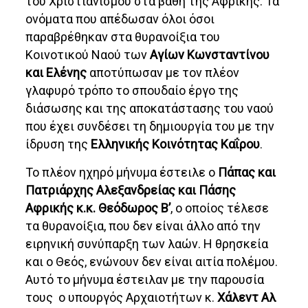
του Χριστιανισμού στα βάθη της Αφρικής. Τα
ονόματα που απέδωσαν όλοι όσοι
παραβρέθηκαν στα θυρανοίξια του
Κοινοτικού Ναού των
Αγίων Κωνσταντίνου
και Ελένης
αποτύπωσαν με τον πλέον
γλαφυρό τρόπο το σπουδαίο έργο της
διάσωσης και της αποκατάστασης του ναού
που έχει συνδέσει τη δημιουργία του με την
ίδρυση της
Ελληνικής Κοινότητας Καΐρου
.
Το πλέον ηχηρό μήνυμα έστειλε ο
Πάπας και
Πατριάρχης Αλεξανδρείας και Πάσης
Αφρικής κ.κ. Θεόδωρος Β’
, ο οποίος τέλεσε
τα θυρανοίξια, που δεν είναι άλλο από την
ειρηνική συνύπαρξη των λαών. Η θρησκεία
και ο Θεός, ενώνουν δεν είναι αιτία πολέμου.
Αυτό το μήνυμα έστειλαν με την παρουσία
τους ο υπουργός Αρχαιοτήτων κ.
Χάλεντ Αλ