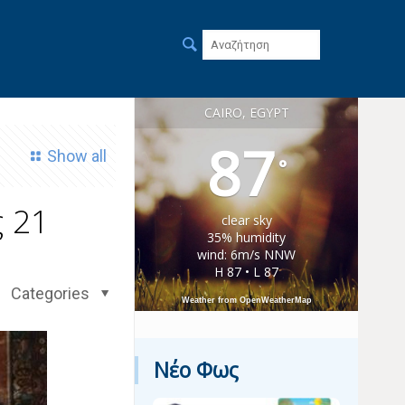
CAIRO, EGYPT
87
Show all
°
ς 21
clear sky
35% humidity
wind: 6m/s NNW
H 87 • L 87
Categories
Weather from OpenWeatherMap
Νέο Φως