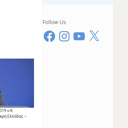
Follow Us
Facebook
Instagram
YouTube
X
019 ο Κ.
μερή Ελλάδας –