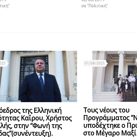
τική"
σε "Πολιτική"
021
01/08/2021
Τους νέους του
όεδρος της Ελληνική
Προγράμματος ”Ν
ότητας Καΐρου, Χρήστος
υποδέχτηκε ο Π
λής, στην “Φωνή της
στο Μέγαρο Μαξίμ
δας”(συνέντευξη).