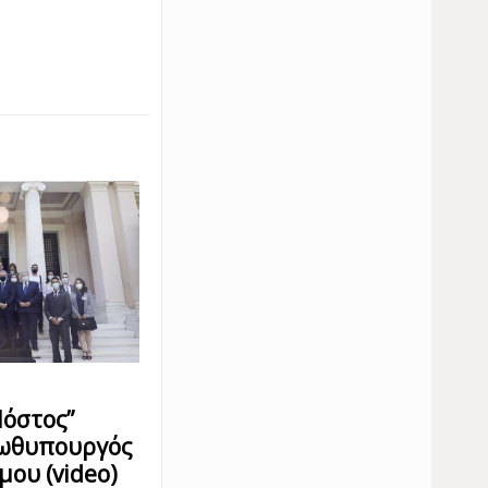
όστος”
ρωθυπουργός
ου (video)