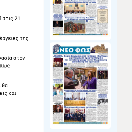
 στις 21
έργειες της
γασία στον
όπως
 θα
εις και