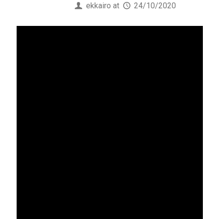
Published by
ekkairo
at
24/10/2020