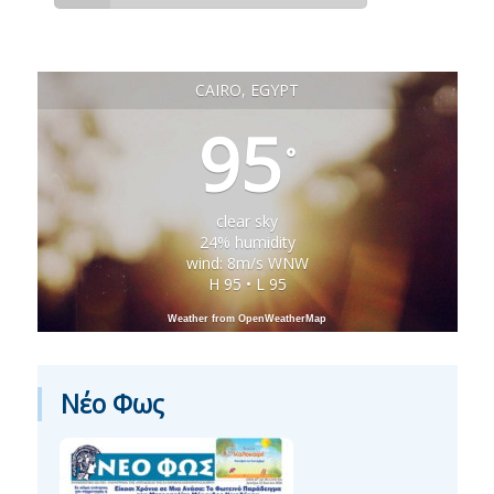
CAIRO, EGYPT
95
°
clear sky
24% humidity
wind: 8m/s WNW
H 95 • L 95
Weather from OpenWeatherMap
Νέο Φως