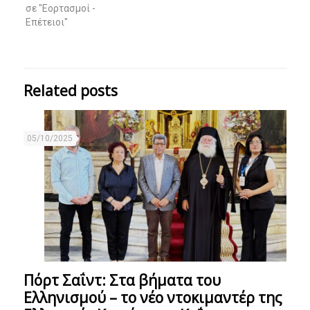
σε "Εορτασμοί -
Επέτειοι"
Related posts
05/10/2025
Πόρτ Σαΐντ: Στα βήματα του
Ελληνισμού – το νέο ντοκιμαντέρ της