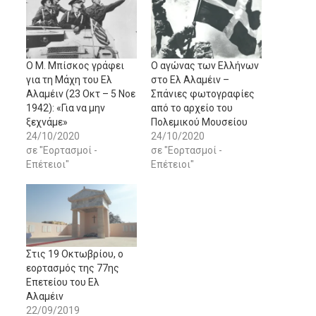
Ο Μ. Μπίσκος γράφει
Ο αγώνας των Ελλήνων
για τη Μάχη του Ελ
στο Ελ Αλαμέιν –
Αλαμέιν (23 Οκτ – 5 Νοε
Σπάνιες φωτογραφίες
1942): «Για να μην
από το αρχείο του
ξεχνάμε»
Πολεμικού Μουσείου
24/10/2020
24/10/2020
σε "Εορτασμοί -
σε "Εορτασμοί -
Επέτειοι"
Επέτειοι"
Στις 19 Οκτωβρίου, ο
εορτασμός της 77ης
Επετείου του Ελ
Αλαμέιν
22/09/2019