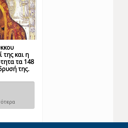
ύκκου
ί της και η
τητα τα 148
δρυσή της.
σότερα