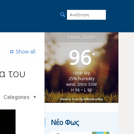
CAIRO, EGYPT
96
Show all
°
α του
clear sky
25% humidity
wind: 2m/s SSW
H 96 • L 96
Categories
Weather from OpenWeatherMap
Νέο Φως