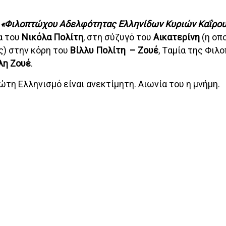
ς
«Φιλοπτώχου Αδελφότητας Eλληνίδων Κυριών Καΐρο
α του
Νικόλα Πολίτη
, στη σύζυγό του
Αικατερίνη
(η οπο
ς) στην κόρη του
Βίλλυ Πολίτη – Ζουέ
, Tαμία της Φιλ
λη Ζουέ
.
τη Ελληνισμό είναι ανεκτίμητη. Αιωνία του η μνήμη.