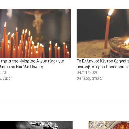
τήρια της «Μαρίας Αιγυπτίας» για
Το Ελληνικό Κέντρο θρηνεί 
λεια του Νικόλα Πολίτη
μακροβιότερου Προέδρου το
020
04/11/2020
νωνικό"
σε "Σωματεία"