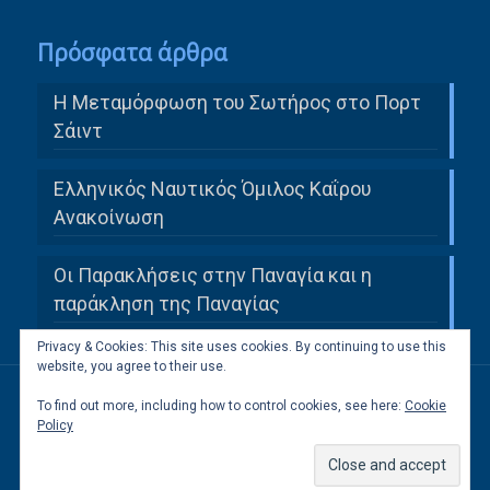
Πρόσφατα άρθρα
Η Μεταμόρφωση του Σωτήρος στο Πορτ
Σάιντ
Ελληνικός Ναυτικός Όμιλος Καΐρου
Ανακοίνωση
Οι Παρακλήσεις στην Παναγία και η
παράκληση της Παναγίας
Privacy & Cookies: This site uses cookies. By continuing to use this
website, you agree to their use.
To find out more, including how to control cookies, see here:
Cookie
All Rights Reserved to Ελληνική Κοινότητα
Policy
Καΐρου