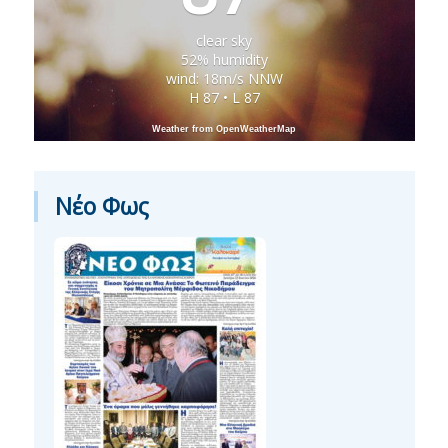
clear sky
52% humidity
wind: 18m/s NNW
H 87 • L 87
Weather from OpenWeatherMap
Νέο Φως