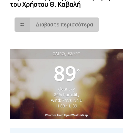
του Χρήστου Θ. Καβαλή
Διαβάστε περισσότερα
CAIRO, EGYPT
89
°
clear sky
24% humidity
wind: 7m/s NNE
H 89 • L 89
Weather from OpenWeatherMap