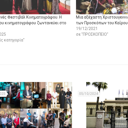
θνές Φεστιβάλ Κινηματογράφου. Η
Μια αξέχαστη Χριστουγενν
του κινηματογράφου ζωντανεύει στο
των Προσκόπων του Καΐρου
19/12/2021
025
σε "ΠΡΟΣΚΟΠΕΙΟ"
ίς κατηγορία"
025
05/10/2024