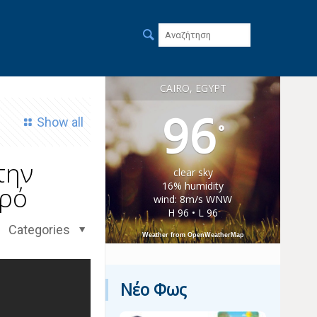
CAIRO, EGYPT
96
Show all
°
την
clear sky
16% humidity
ερό
wind: 8m/s WNW
H 96 • L 96
Categories
Weather from OpenWeatherMap
Νέο Φως