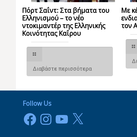
Πόρτ Σαΐντ: Στα βήματα του
Με κ
Ελληνισμού – το νέο
ενδι
ντοκιμαντέρ της Ελληνικής
τον 
Κοινότητας Καΐρου
Δ
Διαβάστε περισσότερα
Follow Us
Facebook
Instagram
YouTube
X