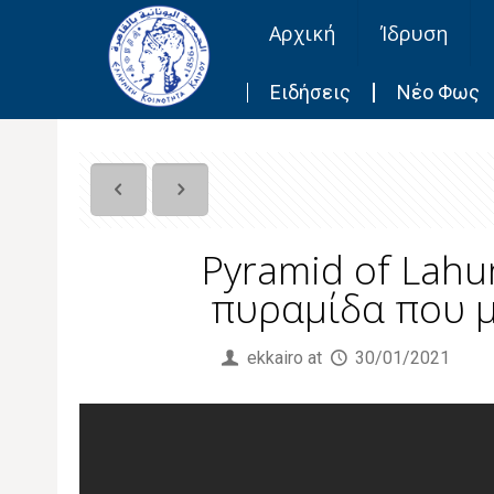
Αρχική
Ίδρυση
Ειδήσεις
Νέο Φως
Pyramid of Lahun
πυραμίδα που μο
Published by
ekkairo
at
30/01/2021