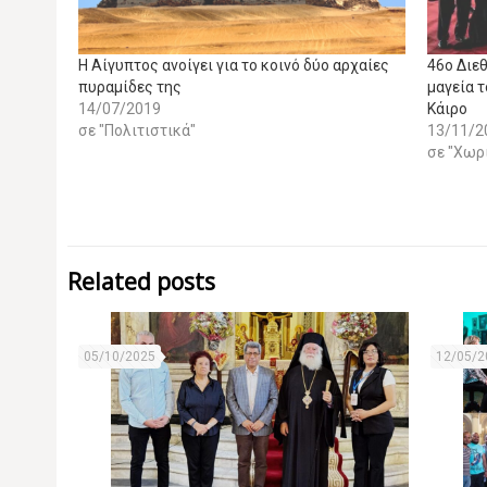
Η Αίγυπτος ανοίγει για το κοινό δύο αρχαίες
46ο Διε
πυραμίδες της
μαγεία 
14/07/2019
Κάιρο
σε "Πολιτιστικά"
13/11/2
σε "Χωρ
Related posts
05/10/2025
12/05/2