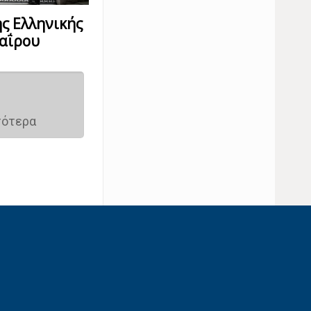
ς Ελληνικής
Καΐρου
σότερα