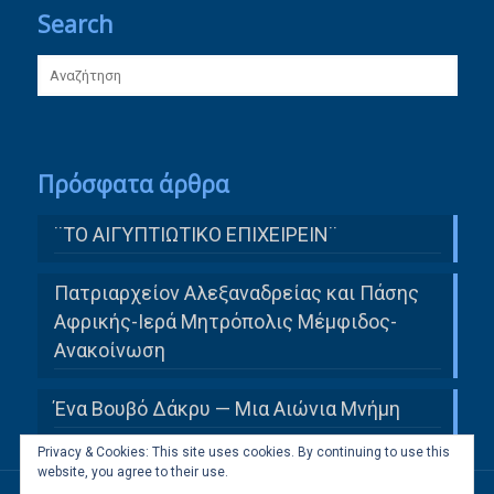
Search
Πρόσφατα άρθρα
¨ΤΟ ΑΙΓΥΠΤΙΩΤΙΚΟ ΕΠΙΧΕΙΡΕΙΝ¨
Πατριαρχείον Αλεξαναδρείας και Πάσης
Αφρικής-Ιερά Μητρόπολις Μέμφιδος-
Ανακοίνωση
Ένα Βουβό Δάκρυ — Μια Αιώνια Μνήμη
Privacy & Cookies: This site uses cookies. By continuing to use this
website, you agree to their use.