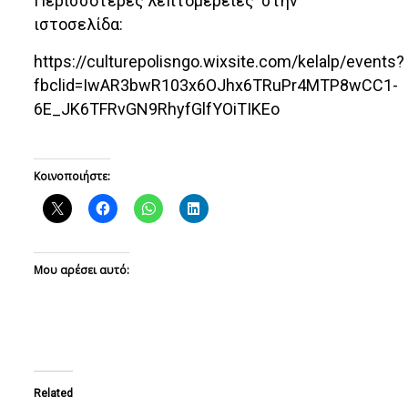
Περισσότερες λεπτομέρειες στην
ιστοσελίδα:
https://culturepolisngo.wixsite.com/kelalp/events?
fbclid=IwAR3bwR103x6OJhx6TRuPr4MTP8wCC1-
6E_JK6TFRvGN9RhyfGlfYOiTIKEo
Κοινοποιήστε:
Μου αρέσει αυτό:
Related