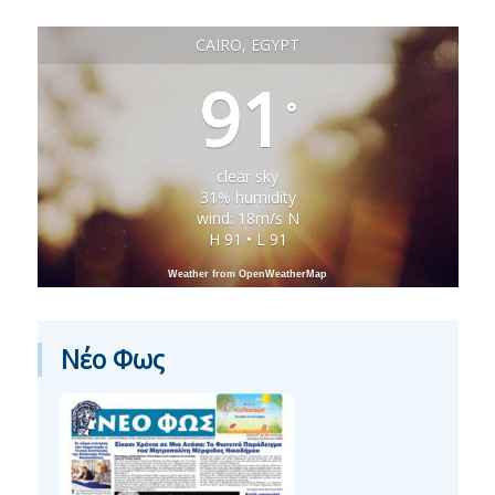
CAIRO, EGYPT
91
°
clear sky
31% humidity
wind: 18m/s N
H 91 • L 91
Weather from OpenWeatherMap
Νέο Φως