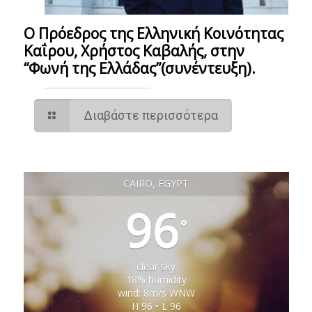
Ο Πρόεδρος της Ελληνική Κοινότητας
Καΐρου, Χρήστος Καβαλής, στην
“Φωνή της Ελλάδας”(συνέντευξη).
Διαβάστε περισσότερα
CAIRO, EGYPT
96
°
clear sky
18% humidity
wind: 8m/s WNW
H 96 • L 96