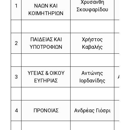
Χρυσάνθη
Σ
1
ΝΑΩΝ ΚΑΙ
Σκουφαρίδου
Χ
ΚΟΙΜΗΤΗΡΙΩΝ
ΠΑΙΔΕΙΑΣ ΚΑΙ
Χρήστος
Χ
2
ΥΠΟΤΡΟΦΙΩΝ
Καβαλής
Σκο
ΥΓΕΙΑΣ & ΟΙΚΟΥ
Αντώνης
3
Ανδρ
ΕΥΓΗΡΙΑΣ
Ιορδανίδης
Α
4
ΠΡΟΝΟΙΑΣ
Ανδρέας Γιόσρι
Ιο