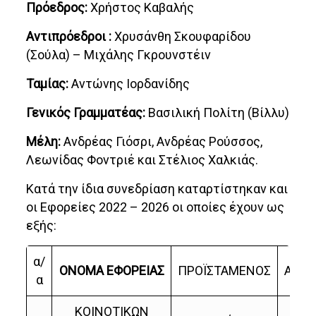
Πρόεδρος:
Χρήστος Καβαλής
Αντιπρόεδροι :
Χρυσάνθη Σκουφαρίδου
(Σούλα) – Μιχάλης Γκρουνστέιν
Ταμίας:
Αντώνης Ιορδανίδης
Γενικός Γραμματέας:
Βασιλική Πολίτη (Βίλλυ)
Μέλη:
Ανδρέας Γιόσρι, Ανδρέας Ρούσσος,
Λεωνίδας Φοντριέ και Στέλιος Χαλκιάς.
Κατά την ίδια συνεδρίαση καταρτίστηκαν και
οι Εφορείες 2022 – 2026 οι οποίες έχουν ως
εξής:
α/
ΟΝΟΜΑ ΕΦΟΡΕΙΑΣ
ΠΡΟΪΣΤΑΜΕΝΟΣ
ΑΝΑ
α
ΚΟΙΝΟΤΙΚΩΝ