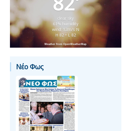
82
°
clear sky
61% humidity
wind: 12m/s N
H 82 • L 82
Weather from OpenWeatherMap
Νέο Φως