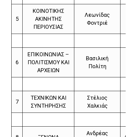
ΚΟΙΝΟΤΙΚΗΣ
Λεωνίδας
Σ
5
ΑΚΙΝΗΤΗΣ
Φοντριέ
Χ
ΠΕΡΙΟΥΣΙΑΣ
ΕΠΙΚΟΙΝΩΝΙΑΣ –
Βασιλική
Λε
6
ΠΟΛΙΤΙΣΜΟΥ ΚΑΙ
Πολίτη
Φ
ΑΡΧΕΙΩΝ
ΤΕΧΝΙΚΩΝ ΚΑΙ
Στέλιος
Λε
7
ΣΥΝΤΗΡΗΣΗΣ
Χαλκιάς
Φ
Ανδρέας