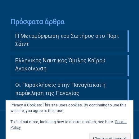
Πρόσφατα άρθρα
Η Μεταμόρφωση του Σωτήρος στο Πορτ
Σάιντ
Ελληνικός Ναυτικός Όμιλος Καΐρου
Ανακοίνωση
Οι Παρακλήσεις στην Παναγία και η
παράκληση της Παναγίας
Privacy & Cookies: This site uses cookies. By continuing to use this
website, you agree to their use.
To find out more, including how to control cookies, see here:
Cookie
All Rights Reserved to Ελληνική Κοινότητα
Policy
Καΐρου