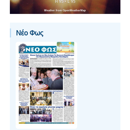
H 95 • L 95
Weather from OpenWeatherMap
Νέο Φως