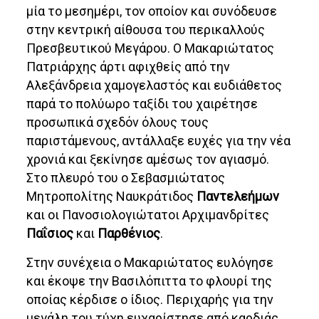
μία το μεσημέρι, τον οποίον και συνόδευσε
στην κεντρική αίθουσα του περικαλλούς
Πρεσβευτικού Μεγάρου. Ο Μακαριώτατος
Πατριάρχης άρτι αφιχθείς από την
Αλεξάνδρεια χαμογελαστός και ευδιάθετος
παρά το πολύωρο ταξίδι του χαιρέτησε
προσωπικά σχεδόν όλους τους
παριστάμενους, αντάλλαξε ευχές για την νέα
χρονιά και ξεκίνησε αμέσως τον αγιασμό.
Στο πλευρό του ο Σεβασμιώτατος
Μητροπολίτης Ναυκράτιδος
Παντελεήμων
και οι Πανοσιολογιώτατοι Αρχιμανδρίτες
Παΐσιος
και
Παρθένιος
.
Στην συνέχεια ο Μακαριώτατος ευλόγησε
και έκοψε την Βασιλόπιττα το φλουρί της
οποίας κέρδισε ο ίδιος. Περιχαρής για την
μεγάλη του τύχη ευχαρίστησε από καρδιάς