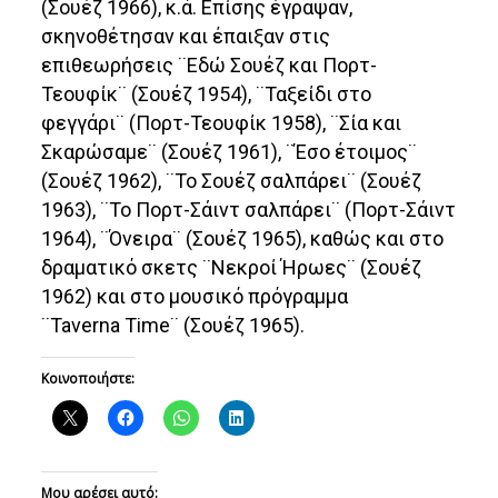
(Σουέζ 1966), κ.ά. Επίσης έγραψαν,
σκηνοθέτησαν και έπαιξαν στις
επιθεωρήσεις ¨Εδώ Σουέζ και Πορτ-
Τεουφίκ¨ (Σουέζ 1954), ¨Ταξείδι στο
φεγγάρι¨ (Πορτ-Τεουφίκ 1958), ¨Σία και
Σκαρώσαμε¨ (Σουέζ 1961), ¨Έσο έτοιμος¨
(Σουέζ 1962), ¨Το Σουέζ σαλπάρει¨ (Σουέζ
1963), ¨Το Πορτ-Σάιντ σαλπάρει¨ (Πορτ-Σάιντ
1964), ¨Όνειρα¨ (Σουέζ 1965), καθώς και στο
δραματικό σκετς ¨Νεκροί Ήρωες¨ (Σουέζ
1962) και στο μουσικό πρόγραμμα
¨Taverna Time¨ (Σουέζ 1965).
Κοινοποιήστε:
Μου αρέσει αυτό: