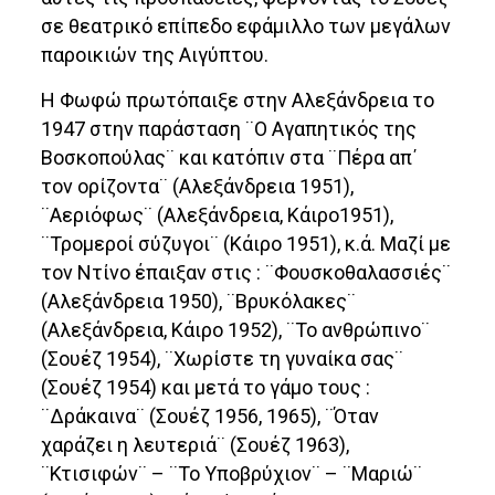
σε θεατρικό επίπεδο εφάμιλλο των μεγάλων
παροικιών της Αιγύπτου.
Η Φωφώ πρωτόπαιξε στην Αλεξάνδρεια το
1947 στην παράσταση ¨Ο Αγαπητικός της
Βοσκοπούλας¨ και κατόπιν στα ¨Πέρα απ΄
τον ορίζοντα¨ (Αλεξάνδρεια 1951),
¨Αεριόφως¨ (Αλεξάνδρεια, Κάιρο1951),
¨Τρομεροί σύζυγοι¨ (Κάιρο 1951), κ.ά. Μαζί με
τον Ντίνο έπαιξαν στις : ¨Φουσκοθαλασσιές¨
(Αλεξάνδρεια 1950), ¨Βρυκόλακες¨
(Αλεξάνδρεια, Κάιρο 1952), ¨Το ανθρώπινο¨
(Σουέζ 1954), ¨Χωρίστε τη γυναίκα σας¨
(Σουέζ 1954) και μετά το γάμο τους :
¨Δράκαινα¨ (Σουέζ 1956, 1965), ¨Όταν
χαράζει η λευτεριά¨ (Σουέζ 1963),
¨Κτισιφών¨ – ¨Το Υποβρύχιον¨ – ¨Μαριώ¨