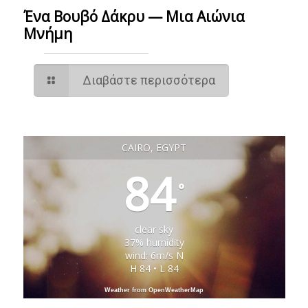
Ένα Βουβό Δάκρυ — Μια Αιώνια
Μνήμη
Διαβάστε περισσότερα
CAIRO, EGYPT
84
°
clear sky
37% humidity
wind: 6m/s N
H 84 • L 84
Weather from OpenWeatherMap