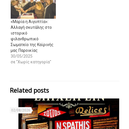
«Μαρία η Αιγυπτία»:
Αλλαγή σκυτάλης στο
ιστορικό
φιλανθρωπικό
Σωματείο της Καϊρινής
μας Παροικίας
30/05/2025
σε "Χωρίς κατηγορία"
Related posts
02/08/2026