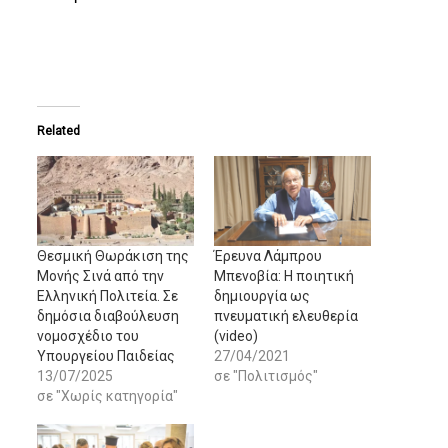
Related
Θεσμική Θωράκιση της
Έρευνα Λάμπρου
Μονής Σινά από την
Μπενοβία: Η ποιητική
Ελληνική Πολιτεία. Σε
δημιουργία ως
δημόσια διαβούλευση
πνευματική ελευθερία
νομοσχέδιο του
(video)
Υπουργείου Παιδείας
27/04/2021
13/07/2025
σε "Πολιτισμός"
σε "Χωρίς κατηγορία"