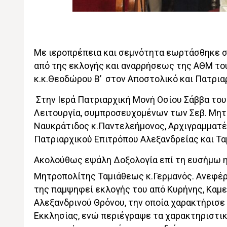
Με ιεροπρέπεια και σεμνότητα εωρτάσθηκε σ
από της εκλογής και αναρρήσεως της ΑΘΜ το
κ.κ.Θεοδώρου Β’ στον Αποστολικό και Πατρια
Στην Ιερά Πατριαρχική Μονή Οσίου Σάββα το
Λειτουργία, συμπροσευχομένων των Σεβ. Μητ
Ναυκράτιδος κ.Παντελεήμονος, Αρχιγραμματέω
Πατριαρχικού Επιτρόπου Αλεξανδρείας και Τα
Ακολούθως εψάλη Δοξολογία επί τη ευσήμω η
Μητροπολίτης Ταμιάθεως κ.Γερμανός. Ανεφέρ
της παμψηφεί εκλογής του από Κυρήνης, Καμ
Αλεξανδρινού Θρόνου, την οποία χαρακτήρισε
Εκκλησίας, ενώ περιέγραψε τα χαρακτηριστι