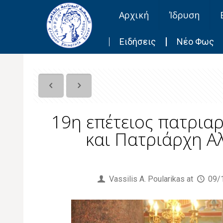
Αρχική
Ίδρυση
Ειδήσεις
Νέο Φως
19η επέτειος πατριαρ
και Πατριάρχη Α
Published by
Vassilis Α. Poularikas
at
09/