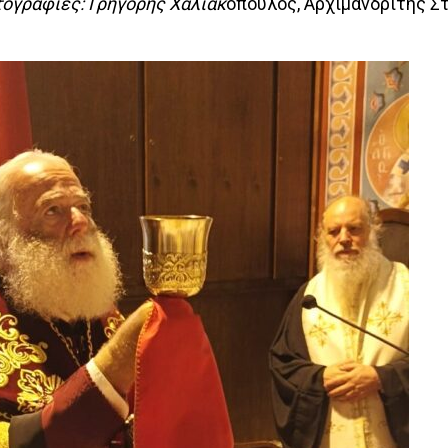
ογραφίες: Γρηγόρης Χαλιακ
όπουλος, Αρχιμανδρίτης Σ