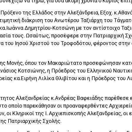
συνεχίζω να τηρώ, για όσα ακόμη χρόνια ο Κύριος επιτ
Πρόξενο της Ελλάδος στην Αλεξάνδρεια, Εξοχ. κ.Αθαν
 τιμητική διάκριση του Ανωτέρου Ταξιάρχη του Τάγματ
 κα.Ιωάννα Δημητρίου-Κοτσώνη με τον αντίστοιχο Ταξι
γασία τους. Ωσαύτως, προσέφερε στην Πατριαρχική Σχ
να του Ιησού Χριστού του Τροφοδότου, φέροντος στην
 της Μονής, όπου τον Μακαριώτατο προσεφώνησαν κα
ανάσιος Κοτσιώνης, η Πρόεδρος του Ελληνικού Ναυτικο
ίας κα.Ειρήνη Λιλίκα Θλιβίτου και η Πρόεδρος του Λ
νότητος Αλεξανδρείας κ.Ανδρέας Βαφειάδης παρέθεσε 
 στο οποίο παρεκάθησαν οι προαναφερθέντες Αρχιερεί
 οι Κληρικοί της Ι. Αρχιεπισκοπής Αλεξανδρείας, οι 
ης Πατριαρχικής Σχολής.