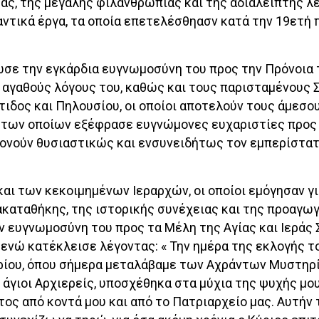
άς, της μεγάλης φιλανθρωπίας και της αδιάλειπτης λε
ντικά έργα, τα οποία επετελέσθηασν κατά την 19ετή 
σε την εγκάρδια ευγνωμοσύνη του προς την Πρόνοια 
 αγαθούς λόγους του, καθώς και τους παρισταμένους Σ
ιδος και Πηλουσίου, οι οποίοι αποτελούν τους άμεσο
 των οποίων εξέφρασε ευγνώμονες ευχαριστίες προς
ακονούν θυσιαστικώς και ενσυνειδήτως τον εμπερίστα
ι των κεκοιμημένων Ιεραρχών, οι οποίοι εμόγησαν γι
καταθήκης, της ιστορικής συνέχειας και της προαγω
 ευγνωμοσύνη του προς τα Μέλη της Αγίας και Ιεράς 
νώ κατέκλεισε λέγοντας: « Την ημέρα της εκλογής τ
ηρίου, όπου σήμερα μεταλάβαμε των Αχράντων Μυστηρ
 άγιοι Αρχιερείς, υποσχέθηκα στα μύχια της ψυχής μου
ς από κοντά μου και από το Πατριαρχείο μας. Αυτήν