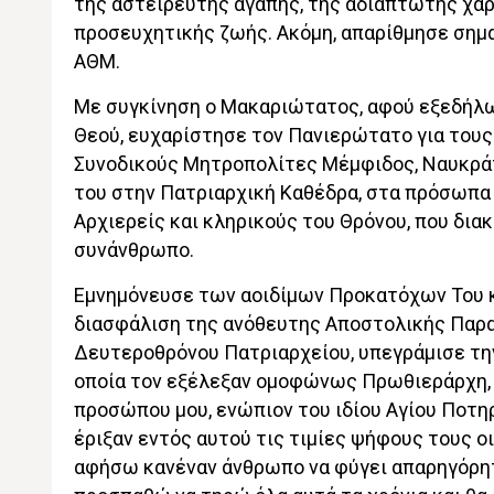
της αστείρευτης αγάπης, της αδιάπτωτης χαρ
προσευχητικής ζωής. Ακόμη, απαρίθμησε σημα
ΑΘΜ.
Με συγκίνηση ο Μακαριώτατος, αφού εξεδήλω
Θεού, ευχαρίστησε τον Πανιερώτατο για τους
Συνοδικούς Μητροπολίτες Μέμφιδος, Ναυκράτ
του στην Πατριαρχική Καθέδρα, στα πρόσωπα
Αρχιερείς και κληρικούς του Θρόνου, που δι
συνάνθρωπο.
Εμνημόνευσε των αοιδίμων Προκατόχων Του κα
διασφάλιση της ανόθευτης Αποστολικής Παρα
Δευτεροθρόνου Πατριαρχείου, υπεγράμισε την
οποία τον εξέλεξαν ομοφώνως Πρωθιεράρχη, ε
προσώπου μου, ενώπιον του ιδίου Αγίου Ποτ
έριξαν εντός αυτού τις τιμίες ψήφους τους οι
αφήσω κανέναν άνθρωπο να φύγει απαρηγόρητο