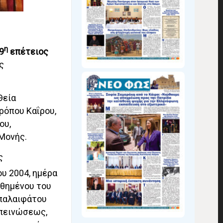
η
9
επέτειος
ς
Θεία
ρόπου Καΐρου,
ου,
Μονής.
ς
υ 2004, ημέρα
αθημένου του
 παλαιφάτου
απεινώσεως,