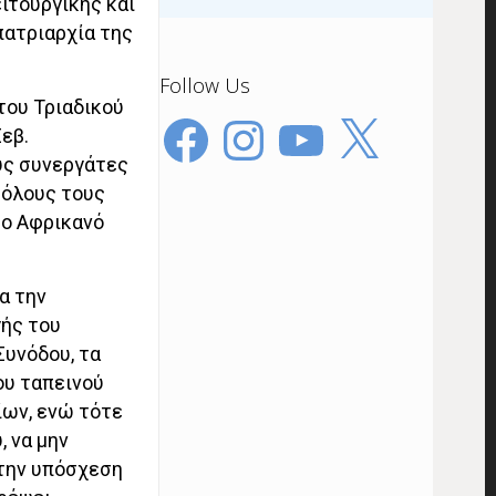
ιτουργικής και
πατριαρχία της
Follow Us
του Τριαδικού
Facebook
Instagram
YouTube
X
εβ.
υς συνεργάτες
 όλους τους
το Αφρικανό
α την
γής του
Συνόδου, τα
ου ταπεινού
ίων, ενώ τότε
, να μην
 την υπόσχεση