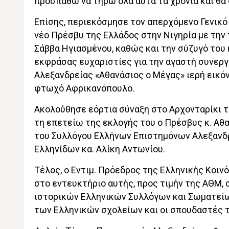
προσπαθώ να τηρώ όλα αυτά τα χρόνια και θα 
Επίσης, περιεκόσμησε τον απερχόμενο Γενικό 
νέο Πρέσβυ της Ελλάδος στην Νιγηρία με την
Σάββα Ηγιασμένου, καθώς και την σύζυγό του
εκφράσας ευχαριστίες για την αγαστή συνερ
Αλεξανδρείας «Αθανάσιος ο Μέγας» ιερή εικό
φτωχό Αφρικανόπουλο.
Ακολούθησε εόρτια σύναξη στο Αρχονταρίκι
τη επετείω της εκλογής του ο Πρέσβυς κ. Αθ
του Συλλόγου Ελλήνων Επιστημόνων Αλεξανδρε
Ελληνίδων κα. Αλίκη Αντωνίου.
Τέλος, ο Εντιμ. Πρόεδρος της Ελληνικής Κοι
στο εντευκτήριο αυτής, προς τιμήν της ΑΘΜ,
ιστορικών Ελληνικών Συλλόγων και Σωματείων,
των Ελληνικών σχολείων και οι σπουδαστές τ