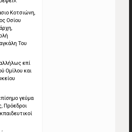
ρέψει».
άσιο Κοτσιώνη,
ος Οσίου
άρχη,
ολή
 αγκάλη Του
ταλλήλως επί
ύ Ομίλου και
υκείου
επίσημο γεύμα
ς, Πρόεδροι
εκπαιδευτικοί