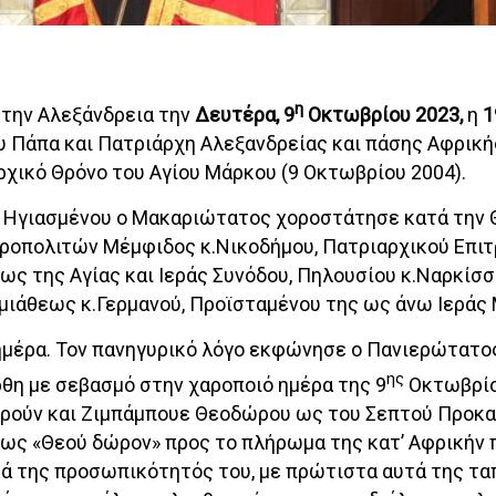
η
την Αλεξάνδρεια την
Δευτέρα, 9
Οκτωβρίου 2023,
η
1
υ Πάπα και Πατριάρχη Αλεξανδρείας και πάσης Αφρική
ρχικό Θρόνο του Αγίου Μάρκου (9 Οκτωβρίου 2004).
υ Ηγιασμένου ο Μακαριώτατος χοροστάτησε κατά την 
ροπολιτών Μέμφιδος κ.Νικοδήμου, Πατριαρχικού Επιτ
ς της Αγίας και Ιεράς Συνόδου, Πηλουσίου κ.Ναρκίσσ
μιάθεως κ.Γερμανού, Προϊσταμένου της ως άνω Ιεράς 
μέρα. Τον πανηγυρικό λόγο εκφώνησε ο Πανιερώτατο
ης
θη με σεβασμό στην χαροποιό ημέρα της 9
Οκτωβρίο
ερούν και Ζιμπάμπουε Θεοδώρου ως του Σεπτού Προκ
 ως «Θεού δώρον» προς το πλήρωμα της κατ’ Αφρικήν
κά της προσωπικότητός του, με πρώτιστα αυτά της τ