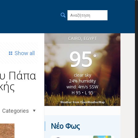
CAIRO, EGYPT
95
Show all
°
ου Πάπα
clear sky
24% humidity
κής
wind: 4m/s SSW
H 95 • L 95
Weather from OpenWeatherMap
Categories
Νέο Φως