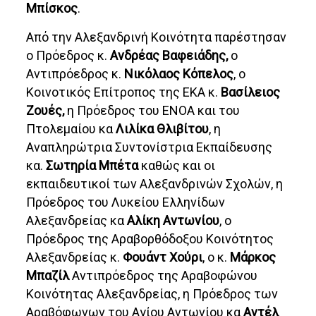
Μπίσκος
.
Από την Αλεξανδρινή Κοινότητα παρέστησαν
ο Πρόεδρος κ.
Ανδρέας Βαφειάδης,
ο
Αντιπρόεδρος κ.
Νικόλαος Κόπελος
, ο
Κοινοτικός Επίτροπος της ΕΚΑ κ.
Βασίλειος
Ζουές,
η Πρόεδρος του ΕΝΟΑ και του
Πτολεμαίου κα
Λιλίκα Θλιβίτου
, η
Αναπληρώτρια Συντονίστρια Εκπαίδευσης
κα.
Σωτηρία Μπέτα
καθώς και οι
εκπαιδευτικοί των Αλεξανδρινών Σχολών, η
Πρόεδρος του Λυκείου Ελληνίδων
Αλεξανδρείας κα
Αλίκη Αντωνίου
, ο
Πρόεδρος της Αραβορθόδοξου Κοινότητος
Αλεξανδρείας κ.
Φουάντ Χούρι
, ο κ.
Μάρκος
Μπαζίλ
Αντιπρόεδρος της Αραβοφώνου
Κοινότητας Αλεξανδρείας, η Πρόεδρος των
Αραβόφωνων του Αγίου Αντωνίου κα
Αντέλ