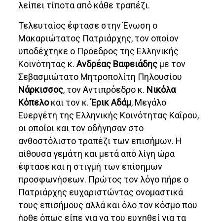
λείπει τίποτα από κάθε τραπέζι.
Τελευταίος έφτασε στην Ένωση ο
Μακαριώτατος Πατριάρχης, τον οποίον
υποδέχτηκε ο Πρόεδρος της Ελληνικής
Κοινότητας κ.
Ανδρέας Βαφειάδης
με τον
Σεβασμιώτατο Μητροπολίτη Πηλουσίου
Νάρκισσος
, τον Αντιπρόεδρο κ.
Νικόλα
Κόπελο
και τον κ.
Έρικ Αδάμ
, Μεγάλο
Ευεργέτη της Ελληνικής Κοινότητας Καΐρου,
οι οποίοι και τον οδήγησαν στο
ανθοστόλιστο τραπέζι των επισήμων. Η
αίθουσα γεμάτη και μετά από λίγη ώρα
έφτασε και η στιγμή των επίσημων
προσφωνήσεων. Πρώτος τον λόγο πήρε ο
Πατριάρχης ευχαριστώντας ονομαστικά
τους επισήμους αλλά και όλο τον κόσμο που
ήρθε όπως είπε για να του ευχηθεί για τα