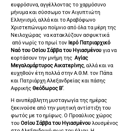
ευφρόσυνα, αγγέλλοντας το χαρμόσυνο
μήνυμα και σύσσωμο τον Αιγυπτιώτη
Ελληνισμό, αλλά και το Αραβόφωνο
Χριστεπώνυμο ποίμνιο από όλα τα μέρη της
Νειλοχώρας να κατακλύζουν ασφυκτικά
από νωρίς το πρωί τον
Ιερό Πατριαρχικό
Ναό του Οσίου Σάββα του Ηγιασμένου
για να
εορτάσουν την μνήμη της
Αγίας
Μεγαλομάρτυρος Αικατερίνης
, αλλά και να
ευχηθούν έτη πολλά στην Α.Θ.Μ. τον Πάπα
και Πατριάρχη Αλεξανδρείας και πάσης
Αφρικής
Θεόδωρος Β’
.
Η ανυπέρβλητη μυσταγωγία της ημέρας
ξεκινούσε από την μυητική αντίστιξη του
φωτός με το ημίφως. Ο Προαύλιος χώρος
του
Οσίου Σάββα του Ηγιασμένου
λουσμένος
στο Αλεξανδρινό φως του ήλιου. Η