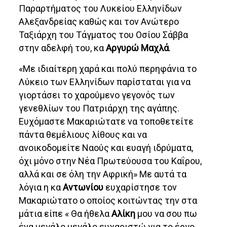
Παραρτήματος του Λυκείου Ελληνίδων
Αλεξανδρείας καθώς και τον Ανώτερο
Ταξιάρχη του Τάγματος του Οσίου Σάββα
στην αδελφή του, κα
Αργυρώ Μαχλά
.
«Με ιδιαίτερη χαρά και πολύ περηφάνια το
Λύκειο των Ελληνίδων παρίσταται για να
γιορτάσει το χαρούμενο γεγονός των
γενεθλίων του Πατριάρχη της αγάπης.
Ευχόμαστε Μακαριώτατε να τοποθετείτε
πάντα θεμέλιους λίθους και να
ανοικοδομείτε Ναούς και ευαγή ιδρύματα,
όχι μόνο στην Νέα Πρωτεύουσα του Καΐρου,
αλλά και σε όλη την Αφρική» Με αυτά τα
λόγια η κα
Αντωνίου
ευχαρίστησε τον
Μακαριώτατο ο οποίος κοιτώντας την στα
μάτια είπε « Θα ήθελα
Αλίκη
μου να σου πω
ένα μεγάλο μεγάλο ευχαριστώ για το έργο