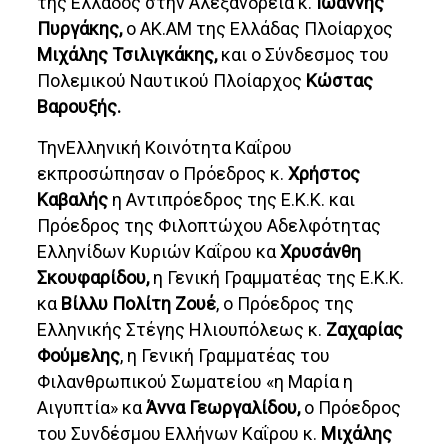
της Ελλάδος στην Αλεξάνδρεια κ.
Ιωάννης
Πυργάκης,
ο ΑΚ.ΑΜ της Ελλάδας Πλοίαρχος
Μιχάλης Τσιλιγκάκης,
και ο Σύνδεσμος του
Πολεμικού Ναυτικού Πλοίαρχος
Κώστας
Βαρουξής.
ΤηνΕλληνική Κοινότητα Καΐρου
εκπροσώπησαν ο Πρόεδρος κ.
Χρήστος
Καβαλής
η Αντιπρόεδρος της Ε.Κ.Κ. και
Πρόεδρος της Φιλοπτώχου Αδελφότητας
Ελληνίδων Κυριών Καΐρου κα
Χρυσάνθη
Σκουφαρίδου,
η Γενική Γραμματέας της Ε.Κ.Κ.
κα
Βίλλυ Πολίτη Ζουέ
, ο Πρόεδρος της
Ελληνικής Στέγης Ηλιουπόλεως κ.
Ζαχαρίας
Φούμελης
, η Γενική Γραμματέας του
Φιλανθρωπικού Σωματείου «η Μαρία η
Αιγυπτία» κα
Άννα Γεωργαλίδου,
ο Πρόεδρος
του Συνδέσμου Ελλήνων Καΐρου κ.
Μιχάλης