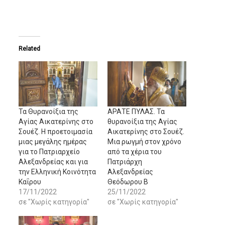
Related
Τα Θυρανοίξια της
ΑΡΑΤΕ ΠΥΛΑΣ. Τα
Αγίας Αικατερίνης στο
θυρανοίξια της Αγίας
Σουέζ. Η προετοιμασία
Αικατερίνης στο Σουέζ.
μιας μεγάλης ημέρας
Μια ρωγμή στον χρόνο
για το Πατριαρχείο
από τα χέρια του
Αλεξανδρείας και για
Πατριάρχη
την Ελληνική Κοινότητα
Αλεξανδρείας
Καΐρου
Θεόδωρου Β
17/11/2022
25/11/2022
σε "Χωρίς κατηγορία"
σε "Χωρίς κατηγορία"