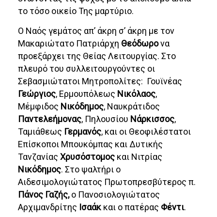
το τόσο οικείο Της μαρτύριο.
Ο Ναός γεμάτος απ’ άκρη σ’ άκρη με τον
Μακαριώτατο Πατριάρχη
Θεόδωρο
να
προεξάρχει της Θείας Λειτουργίας. Στο
πλευρό του συλλειτουργούντες οι
Σεβασμιώτατοι Μητροπολίτες: Γουϊνέας
Γεώργιος
, Ερμουπόλεως
Νικόλαος
,
Μέμφιδος
Νικόδημος
, Ναυκράτιδος
Παντελεήμονας
, Πηλουσίου
Νάρκισσος
,
Ταμιάθεως
Γερμανός
, και οι Θεοφιλέστατοι
Επίσκοποι Μπουκόμπας και Δυτικής
Τανζανίας
Χρυσόστομος
και Νιτρίας
Νικόδημος
. Στο ψαλτήρι ο
Αιδεσιμολογιώτατος Πρωτοπρεσβύτερος π.
Πάνος Γαζής,
ο Πανοσιολογιώτατος
Αρχιμανδρίτης
Ισαάκ
και ο πατέρας
Φέντι
.