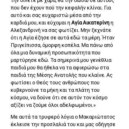
την δίνετε με χαρά, θα την δώσω σε αυτούς
που δεν έχουν πού την κεφαλήν κλίναι. Για
αυτό και σας ευχαριστώ μέσα από την
καρδιά μου, και εύχομαι η
Αγία Αικατερίνη
η
Αλεξανδρινή να σας φωτίζει. Μην ξεχνάτε
ότι η Αγία έζησε σε αυτά εδώ τα μέρη. Ήταν
Πριγκίπισσα, όμορφη κοπέλα. Μα πάνω από
όλα μια δυναμική προσωπικότητα που
μαρτύρησε εδώ. Τα σημερινά μου γενέθλια
παιδιά μου θα ήθελα να τα αφιερώσω στα
παιδιά της Μέσης Ανατολής που κλαίνε. Ας
φωτίσει ο Θεός τους ανθρώπους που
κυβερνούνε τα μήκη και τα πλάτη του
κόσμου, να δούνε ότι σε αυτόν τον κόσμο
αξίζει να ζούμε όλοι αδελφωμένοι.»
Με αυτά τα τρυφερό λόγια ο Μακαριώτατος
έκλεισε την προσλαλιά του και μας οδήγησε