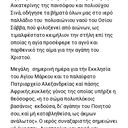
Αικατερίνης της πανσόφου και πολιούχου
Σινά, οδήγησε τα βήματά όλων μας στο ιερό
παλλάδιο του πολυαιώνιου ναού του Οσίου
Σάββα, πού φιλοξενεί από αιώνων, ως
τιμαλφέστατο κειμήλιον την στήλη επί της
οποίας η αγία προσέφερε το αγνό και
παρθενικό της αίμα για την αγάπη του
Χριστού.
Μεγάλη σημερινή ημέρα για τήν Εκκλησία
του Αγίου Μάρκου και το παλαίφατο
Πατριαρχείο Αλεξανδρείας καί πάσης
Αφρικής,ευκλεής γόνος της οποίας υπήρξε η
θεόσοφος, «η το σώμα πολυπλόκοις
βασάνοις εκδούσα, δι’ αγάπην του Ποιητού
σου, καί μή καταβληθείσα, ως άκμων
ανάλωτος». Ο ιερός συναξαριστής σημειώνει