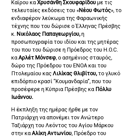
Καΐρου κα
Χρυσάνθη Σκουφαρίδου
με τις
τελευταίες εκδόσεις του «
Νέου Φωτός
», το
ενδιαφέρον λεύκωμα της Φαραωνικής
τέχνης που του δώρισε ο Έλληνας Πρέσβης
κ.
Νικόλαος Παπαγεωργίου,
η
προσωπογραφία του ιδίου και της μητέρας
του που του δώρισε η Πρόεδρος του H.O.C.
κα
Αρλέτ Μόνσεφ
, ο ασημένιος σταυρός,
δώρο της Πρόεδρου του ΕΝΟΑ και του
Πτολεμαίου κας
Λιλίκας Θλιβίτου,
το γλυκό
επιδόρπιο κρασί “Κουμανδαρία”, που του
προσέφερε η Κύπρια Πρέσβης κα
Πόλλυ
Ιωάννου.
Η έκπληξη της ημέρας ήρθε με τον
Πατριάρχη να απονέμει τον Ανώτερο
Ταξιάρχη του Λεόντος του Αγίου Μάρκου
στην κα
Αλίκη Αντωνίου
, Πρόεδρο του