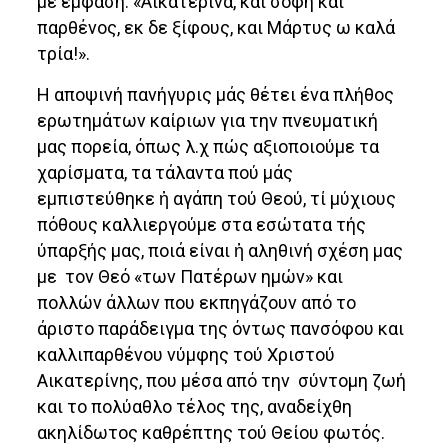
μέ έμφαση: «Αικατερίνα, και σοφή και
παρθένος, εκ δε ξίφους, και Μάρτυς ω καλά
τρία!».
Η αποψινή πανήγυρις μάς θέτει ένα πλήθος
ερωτημάτων καίριων για την πνευματική
μας πορεία, όπως λ.χ πώς αξιοποιούμε τα
χαρίσματα, τα τάλαντα πού μάς
εμπιστεύθηκε ἡ αγάπη τού Θεού, τί μύχιους
πόθους καλλιεργούμε στα εσώτατα τής
ύπαρξής μας, ποιά είναι ἡ αληθινή σχέση μας
με τον Θεό «των Πατέρων ημών» και
πολλών άλλων που εκπηγάζουν από το
άριστο παράδειγμα της όντως πανσόφου και
καλλιπαρθένου νύμφης τού Χριστού
Αικατερίνης, που μέσα από την σύντομη ζωή
και το πολύαθλο τέλος της, αναδείχθη
ακηλίδωτος καθρέπτης τού Θείου φωτός.