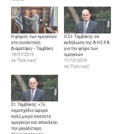
Η ψήφος των ομογενών
Ο Στ. Ταμβάκης σε
στη συνάντηση
εκδήλωση της A.H.E.P.A
Διαματάρη – Ταμβάκη
για την ψήφο των
18/07/2019
ομογενών
σε "Πολιτική"
17/10/2019
σε "Πολιτική"
Στ. Ταμβάκης: «Το
νομοσχέδιο αφορά
πολύ μικρό ποσοστό
ομογενών και αποκλείει
την μεγαλύτερη