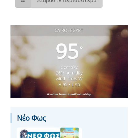
Διαβάστε περισσότερα
CAIRO, EGYPT
95
°
clear sky
26% humidity
wind: 4m/s W
H 95 • L 95
Weather from OpenWeatherMap
Νέο Φως