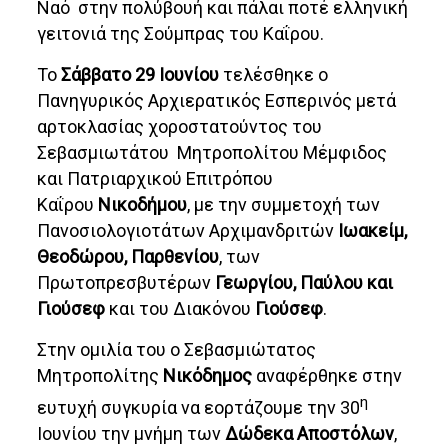
Ναό στην πολύβουή και πάλαι ποτέ ελληνική
γειτονιά της Σούμπρας του Καΐρου.
Το
Σάββατο 29 Ιουνίου
τελέσθηκε ο
Πανηγυρικός Αρχιερατικός Εσπερινός μετά
αρτοκλασίας χοροστατούντος του
Σεβασμιωτάτου Μητροπολίτου Μέμφιδος
και Πατριαρχικού Επιτρόπου
Καΐρου
Νικοδήμου
, με την συμμετοχή των
Πανοσιολογιoτάτων Αρχιμανδριτών
Ιωακείμ,
Θεοδώρου, Παρθενίου
, των
Πρωτοπρεσβυτέρων
Γεωργίου, Παύλου και
Γιούσεφ
και του Διακόνου
Γιούσεφ
.
Στην ομιλία του ο Σεβασμιώτατος
Μητροπολίτης
Νικόδημος
αναφέρθηκε στην
η
ευτυχή συγκυρία να εορτάζουμε την 30
Ιουνίου την μνήμη των
Δώδεκα Αποστόλων
,