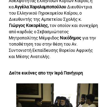
Αδελφότητας Ελληνίδων Κυριών Καΐρου, η
κα
Αγγέλα Χαραλαμποπούλου
Διευθύντρια
του Ελληνικού Γηροκομείου Καΐρου, ο
Διευθυντής της Αμπετείου Σχολής κ.
Γιώργος Κοκορέλης,
τον οποίον και συνεχάρη
από καρδιάς ο Σεβασμιώτατος
Μητροπολίτης Μέμφιδος
Νικόδημος
για την
τοποθέτηση του στην θέση του Αν.
Συντονιστή Εκπαίδευσης Βορείου Αφρικής
και Μέσης Ανατολής.
Δείτε εικόνες απο την Ιερά Πανήγυρη