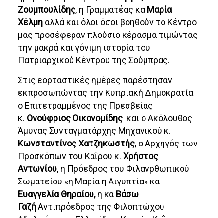
Ζουμπουλίδης
, η Γραμματέας κα
Μαρία
Χέλμη
αλλά και όλοι όσοι βοηθούν το Κέντρο
μας προσέφεραν πλούσιο κέρασμα τιμώντας
την μακρά και γόνιμη ιστορία του
Πατριαρχικού Κέντρου της Σούμπρας.
Στις εορταστικές ημέρες παρέστησαν
εκπροσωπώντας την Κυπριακή Δημοκρατία
ο Επιτετραμμένος της Πρεσβείας
κ.
Ονούφριος Οικονομίδης
και ο Ακόλουθος
Άμυνας Συνταγματάρχης Μηχανικού κ.
Κωνσταντίνος Χατζηκωστής
, ο Αρχηγός των
Προσκόπων του Καΐρου κ.
Χρήστος
Αντωνίου
, η Πρόεδρος του Φιλανρθωπικού
Σωματείου «η Μαρία η Αιγυπτία» κα
Ευαγγελία Θηραίου,
η κα
Βάσω
Γαζή
Αντιπρόεδρος της Φιλοπτώχου