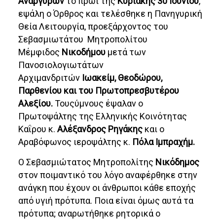
Αναργύρων
το πρωί της
Κυριακής 30 Ιουνίου
,
εψάλη ο Όρθρος και τελέσθηκε η Πανηγυρική
Θεία Λειτουργία, προεξάρχοντος του
Σεβασμιωτάτου Μητροπολίτου
Μέμφιδος
Νικοδήμου
μετά των
Πανοσιολογιωτάτων
Αρχιμανδριτών
Ιωακείμ, Θεοδώρου,
Παρθενίου και του Πρωτοπρεσβυτέρου
Αλεξίου.
Τουςύμνους έψαλαν ο
Πρωτοψάλτης της Ελληνικής Κοινότητας
Καΐρου κ.
Αλέξανδρος Ρηγάκης
και ο
Αραβόφωνος ιεροψάλτης κ.
Πόλα Ιμπραχήμ.
Ο Σεβασμιώτατος Μητροπολίτης
Νικόδημος
στον ποιμαντικό του λόγο αναφέρθηκε στην
ανάγκη που έχουν οι άνθρωποι κάθε εποχής
από υγιή πρότυπα. Ποια είναι όμως αυτά τα
πρότυπα; αναρωτήθηκε ρητορικά ο