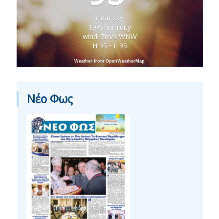
clear sky
19% humidity
wind: 7m/s WNW
H 95 • L 95
Weather from OpenWeatherMap
Νέο Φως