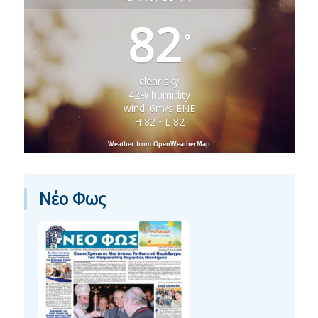
82
°
clear sky
42% humidity
wind: 6m/s ENE
H 82 • L 82
Weather from OpenWeatherMap
Νέο Φως