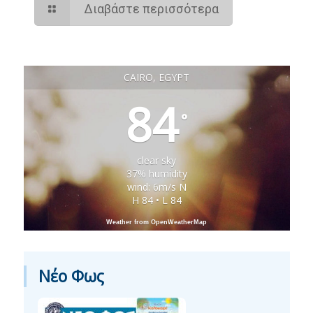
Διαβάστε περισσότερα
CAIRO, EGYPT
84
°
clear sky
37% humidity
wind: 6m/s N
H 84 • L 84
Weather from OpenWeatherMap
Νέο Φως