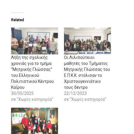
Related
Λήξη της σχολικής
Οι Λιλιπούτειοι
χρονιάς για το τμήμα
μαθητές του Τμήματος
“Μητρικής Γλώσσας”
Μητρικής Γλώσσας του
του Ελληνικού
Ε.Π.Κ.Κ. στόλισαν το
Πολιτιστικού Κέντρου
Χριστουγεννιάτικο
Καΐρου
τους δέντρο
30/05/2025
22/12/2023
σε "Χωρίς κατηγορία"
σε "Χωρίς κατηγορία"