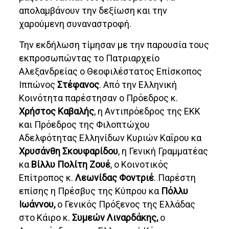
απολαμβάνουν την δεξίωση και την
χαρούμενη συναναστροφή.
Την εκδήλωση τίμησαν με την παρουσία τους
εκπροσωπώντας το Πατριαρχείο
Αλεξανδρείας ο Θεοφιλέστατος Επίσκοπος
Ιππώνος
Στέφανος
. Από την Ελληνική
Κοινότητα παρέστησαν ο Πρόεδρος κ.
Χρήστος Καβαλής
, η Αντιπρόεδρος της ΕΚΚ
και Πρόεδρος της Φιλοπτώχου
Αδελφότητας Ελληνίδων Κυριών Καΐρου κα
Χρυσάνθη Σκουφαρίδου
, η Γενική Γραμματέας
κα
Βίλλυ Πολίτη Ζουέ
, ο Κοινοτικός
Επίτροπος κ.
Λεωνίδας Φοντριέ
. Παρέστη
επίσης η Πρέσβυς της Κύπρου κα
Πόλλυ
Ιωάννου,
ο Γενικός Πρόξενος της Ελλάδας
στο Κάιρο κ.
Συμεών Λιναρδάκης,
ο