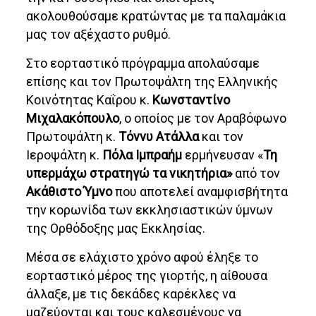
ακολουθούσαμε κρατώντας με τα παλαμάκια
μας τον αξέχαστο ρυθμό.
Στο εορταστικό πρόγραμμα απολαύσαμε
επίσης και τον Πρωτοψάλτη της Ελληνικής
Κοινότητας Καΐρου κ.
Κωνσταντίνο
Μιχαλακόπουλο
, ο οποίος με τον Αραβόφωνο
Πρωτοψάλτη κ.
Τόννυ Ατάλλα
και τον
Ιεροψάλτη κ.
Πόλα Ιμπραήμ
ερμήνευσαν «
Τη
υπερμάχω στρατηγώ τα νικητήρια»
από τον
Ακάθιστο Ύμνο
που αποτελεί αναμφισβήτητα
την κορωνίδα των εκκλησιαστικών ύμνων
της Ορθόδοξης μας Εκκλησίας.
Μέσα σε ελάχιστο χρόνο αφού έληξε το
εορταστικό μέρος της γιορτής, η αίθουσα
άλλαξε, με τις δεκάδες καρέκλες να
μαζεύονται και τους καλεσμένους να