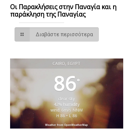
Οι Παρακλήσεις στην Παναγία και η
παράκληση της Παναγίας
Διαβάστε περισσότερα
CAIRO, EGYPT
86
°
clear sky
42% humidity
wind: 6m/s NNW
H 86 • L 86
Weather from OpenWeatherMap