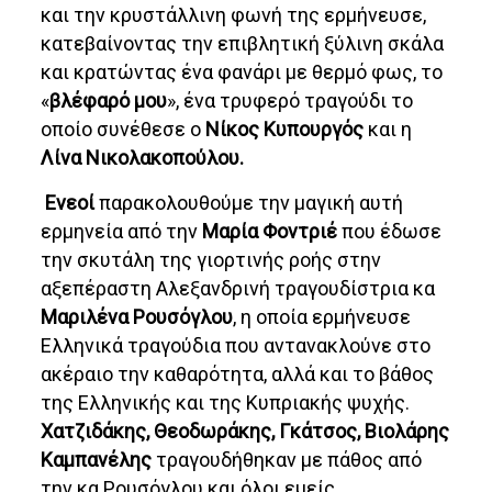
και την κρυστάλλινη φωνή της ερμήνευσε,
κατεβαίνοντας την επιβλητική ξύλινη σκάλα
και κρατώντας ένα φανάρι με θερμό φως, το
«
βλέφαρό μου
», ένα τρυφερό τραγούδι το
οποίο συνέθεσε ο
Νίκος Κυπουργός
και η
Λίνα Νικολακοπούλου.
Ενεοί
παρακολουθούμε την μαγική αυτή
ερμηνεία από την
Μαρία Φοντριέ
που έδωσε
την σκυτάλη της γιορτινής ροής στην
αξεπέραστη Αλεξανδρινή τραγουδίστρια κα
Μαριλένα Ρουσόγλου
, η οποία ερμήνευσε
Ελληνικά τραγούδια που αντανακλούνε στο
ακέραιο την καθαρότητα, αλλά και το βάθος
της Ελληνικής και της Κυπριακής ψυχής.
Χατζιδάκης, Θεοδωράκης, Γκάτσος, Βιολάρης
Καμπανέλης
τραγουδήθηκαν με πάθος από
την κα Ρουσόγλου και όλοι εμείς