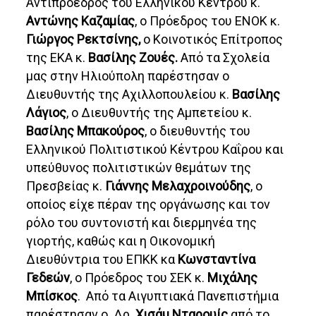
Αντιπρόεδρος του Ελληνικού Κέντρου κ.
Αντώνης Καζαμίας
, ο Πρόεδρος του ΕΝΟΚ κ.
Γιώργος Ρεκτσίνης,
ο Κοινοτικός Επίτροπος
της ΕΚΑ κ.
Βασίλης Ζουές.
Από τα Σχολεία
μας στην Ηλιούπολη παρέστησαν ο
Διευθυντής της Αχιλλοπουλείου κ.
Βασίλης
Λάγιος
, ο Διευθυντής της Αμπετείου κ.
Βασίλης Μπακούρος
, ο διευθυντής του
Ελληνικού Πολιτιστικού Κέντρου Καΐρου και
υπεύθυνος πολιτιστικών θεμάτων της
Πρεσβείας κ.
Γιάννης Μελαχροινούδης
, ο
οποίος είχε πέραν της οργάνωσης και τον
ρόλο του συντονιστή και διερμηνέα της
γιορτής, καθώς και η Οικονομική
Διευθύντρια του ΕΠΚΚ κα
Κωνσταντίνα
Γεδεών
, ο Πρόεδρος του ΣΕΚ κ.
Μιχάλης
Μπίσκος
. Από τα Αιγυπτιακά Πανεπιστήμια
παρέστησαν ο Δρ.
Χισάμ Νταρουίς
από το