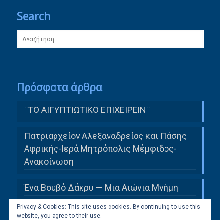
Search
Πρόσφατα άρθρα
¨ΤΟ ΑΙΓΥΠΤΙΩΤΙΚΟ ΕΠΙΧΕΙΡΕΙΝ¨
Πατριαρχείον Αλεξαναδρείας και Πάσης
Αφρικής-Ιερά Μητρόπολις Μέμφιδος-
Ανακοίνωση
Ένα Βουβό Δάκρυ — Μια Αιώνια Μνήμη
Privacy & Cookies: This site uses cookies. By continuing to use this
website, you agree to their use.