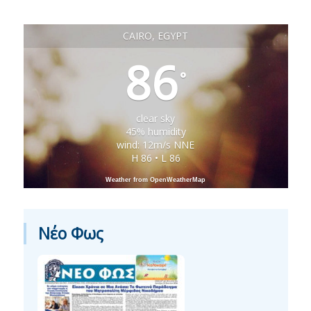
CAIRO, EGYPT
86
°
clear sky
45% humidity
wind: 12m/s NNE
H 86 • L 86
Weather from OpenWeatherMap
Νέο Φως