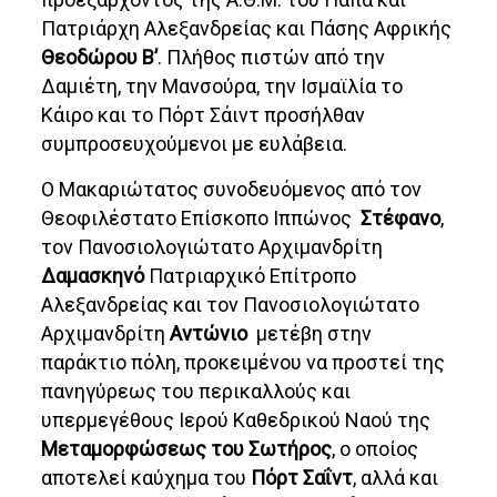
Πατριάρχη Αλεξανδρείας και Πάσης Αφρικής
Θεοδώρου Β’
. Πλήθος πιστών από την
Δαμιέτη, την Μανσούρα, την Ισμαϊλία το
Κάιρο και το Πόρτ Σάιντ προσήλθαν
συμπροσευχούμενοι με ευλάβεια.
Ο Μακαριώτατος συνοδευόμενος από τον
Θεοφιλέστατο Επίσκοπο Ιππώνος
Στέφανο
,
τον Πανοσιολογιώτατο Αρχιμανδρίτη
Δαμασκηνό
Πατριαρχικό Επίτροπο
Αλεξανδρείας και τον Πανοσιολογιώτατο
Αρχιμανδρίτη
Αντώνιο
μετέβη στην
παράκτιο πόλη, προκειμένου να προστεί της
πανηγύρεως του περικαλλούς και
υπερμεγέθους Ιερού Καθεδρικού Ναού της
Μεταμορφώσεως του Σωτήρος
, ο οποίος
αποτελεί καύχημα του
Πόρτ Σαΐντ
, αλλά και