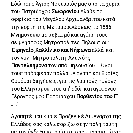
Εδώ και ο Άγιος Νεκταριός μας από τα χέρια
του Πατριάρχου
Σωφρονίου
έλαβε το
οφφίκιο του Μεγάλου Αρχιμανδρίτου κατά
την εορτή της Μεταμορφώσεως το 1886.
Μνημονεύω με σεβασμό και αγάπη τους
αείμνηστους Μητροπολίτες Πηλουσίου:
Ειρηναίο ,Καλλίνικο και Νήφωνα
αλλά και
τον νυν Μητροπολίτη Αντινόης
Παντελεήμονα
τον από Πηλουσίου . Όλοι
τους πρόσφεραν πολλά με αγάπη και θυσίες.
Θυμάμαι διηγήσεις, για τις λαμπρές ημέρες
του Ελληνισμού ,του απ’ εδώ καταγομένου
Γέροντος μου Πατριάρχου
Παρθενίου του Γ’
…..”
Αγαπητέ μου κύριε Προξενικέ Λιμενάρχα της
Ελλάδος σας καλωσορίζω στην πόλη ταύτη
με την ένδοξη ιστορία και σας ευχαριστώ για