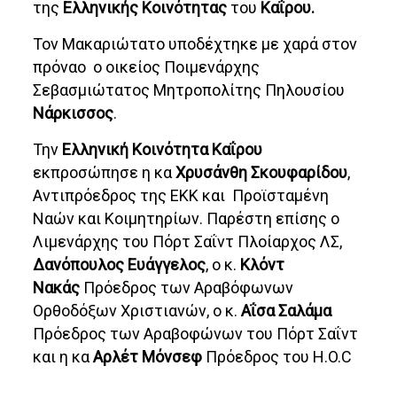
της
Ελληνικής Κοινότητας
του
Καΐρου.
Τον Μακαριώτατο υποδέχτηκε με χαρά στον
πρόναο ο οικείος Ποιμενάρχης
Σεβασμιώτατος Μητροπολίτης Πηλουσίου
Νάρκισσος
.
Την
Ελληνική Κοινότητα Καΐρου
εκπροσώπησε η κα
Χρυσάνθη Σκουφαρίδου
,
Αντιπρόεδρος της ΕΚΚ και Προϊσταμένη
Ναών και Κοιμητηρίων. Παρέστη επίσης ο
Λιμενάρχης του Πόρτ Σαΐντ Πλοίαρχος ΛΣ,
Δανόπουλος Ευάγγελος
, ο κ.
Κλόντ
Νακάς
Πρόεδρος των Αραβόφωνων
Ορθοδόξων Χριστιανών, ο κ.
Αΐσα Σαλάμα
Πρόεδρος των Αραβοφώνων του Πόρτ Σαΐντ
και η κα
Αρλέτ Μόνσεφ
Πρόεδρος του H.O.C