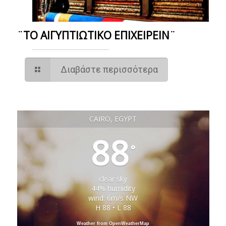
¨ΤΟ ΑΙΓΥΠΤΙΩΤΙΚΟ ΕΠΙΧΕΙΡΕΙΝ¨
Διαβάστε περισσότερα
CAIRO, EGYPT
88
°
clear sky
44% humidity
wind: 6m/s NW
H 88 • L 88
Weather from OpenWeatherMap