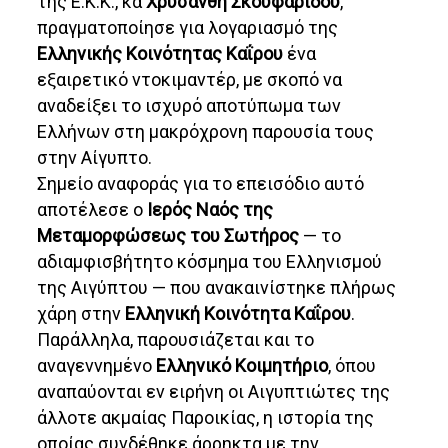
της Ε.Κ.Κ., κα
Χρυσάνθη Σκουφαρίδου
,
πραγματοποίησε για λογαριασμό της
Ελληνικής Κοινότητας Καΐρου
ένα
εξαιρετικό ντοκιμαντέρ, με σκοπό να
αναδείξει το ισχυρό αποτύπωμα των
Ελλήνων στη μακρόχρονη παρουσία τους
στην Αίγυπτο.
Σημείο αναφοράς για το επεισόδιο αυτό
αποτέλεσε ο
Ιερός Ναός της
Μεταμορφώσεως του Σωτήρος
— το
αδιαμφισβήτητο κόσμημα του Ελληνισμού
της Αιγύπτου — που ανακαινίστηκε πλήρως
χάρη στην
Ελληνική Κοινότητα Καΐρου
.
Παράλληλα, παρουσιάζεται και το
αναγεννημένο
Ελληνικό Κοιμητήριο
, όπου
αναπαύονται εν ειρήνη οι Αιγυπτιώτες της
άλλοτε ακμαίας Παροικίας, η ιστορία της
οποίας συνδέθηκε άρρηκτα με την