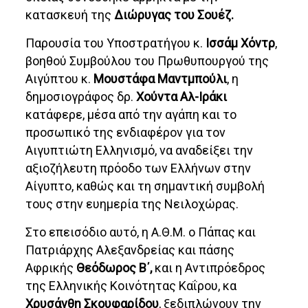
κατασκευή της
Διώρυγας του Σουέζ.
Παρουσία του Υποστρατήγου κ.
Ισσάμ Χόντρ
,
βοηθού Συμβούλου του Πρωθυπουργού της
Αιγύπτου κ.
Μουστάφα Μαντμπούλι
, η
δημοσιογράφος δρ.
Χούντα Αλ-Ιράκι
κατάφερε, μέσα από την αγάπη και το
προσωπικό της ενδιαφέρον για τον
Αιγυπτιώτη Ελληνισμό, να αναδείξει την
αξιοζήλευτη πρόοδο των Ελλήνων στην
Αίγυπτο, καθώς και τη σημαντική συμβολή
τους στην ευημερία της Νειλοχώρας.
Στο επεισόδιο αυτό, η Α.Θ.Μ. ο Πάπας και
Πατριάρχης Αλεξανδρείας και πάσης
Αφρικής
Θεόδωρος Β΄,
και η Αντιπρόεδρος
της Ελληνικής Κοινότητας Καΐρου, κα
Χρυσάνθη Σκουφαρίδου
, ξεδιπλώνουν την