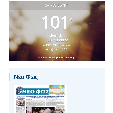
CAIRO, EGYPT
101
°
clear sky
15% humidity
wind: 9m/s WNW
H 101 • L 101
Weather from OpenWeatherMap
Νέο Φως