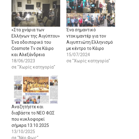
«Στα χνάρια των
Ένα σημαντικό
Ελλήνων της Αιγύπτου»
ντοκιμαντέρ για τον
Ένα οδοιπορικό του
Αιγυπτιώτη Eλληνισμό
Cosmote Tv σε Κάιρο
με κέντρο το Κάιρο
και Αλεξάνδρεια
15/07/2024
18/06/2023
σε "Χωρίς κατηγορία"
σε "Χωρίς κατηγορία"
Αναζητήστε και
διαβάστε το NΕΟ ΦΩΣ
που κυκλοφορεί
σήμερα 13.10.2025
13/10/2025
σε "Νέο Φως"