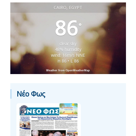
CAIRO, EGYPT
86
°
clear sky
48% humidity
wind: 16m/s NNE
H 86 • L 86
Weather from OpenWeatherMap
Νέο Φως