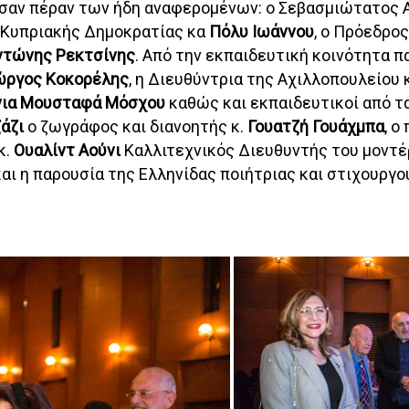
σαν πέραν των ήδη αναφερομένων: ο Σεβασμιώτατος 
ς Κυπριακής Δημοκρατίας κα
Πόλυ Ιωάννου
, ο Πρόεδρος
ντώνης Ρεκτσίνης
. Από την εκπαιδευτική κοινότητα 
ώργος Κοκορέλης
, η Διευθύντρια της Αχιλλοπουλείου
νια Μουσταφά Μόσχου
καθώς και εκπαιδευτικοί από τα
άζι
ο ζωγράφος και διανοητής κ.
Γουατζή Γουάχμπα
, ο
 κ.
Ουαλίντ Αούνι
Καλλιτεχνικός Διευθυντής του μοντέ
και η παρουσία της Ελληνίδας ποιήτριας και στιχουργ