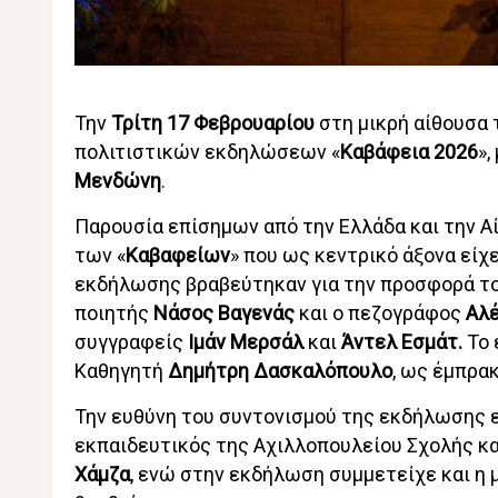
Την
Τρίτη 17 Φεβρουαρίου
στη μικρή αίθουσα 
πολιτιστικών εκδηλώσεων «
Καβάφεια 2026
»,
Μενδώνη
.
Παρουσία επίσημων από την Ελλάδα και την Αί
των «
Καβαφείων
» που ως κεντρικό άξονα είχε
εκδήλωσης βραβεύτηκαν για την προσφορά του
ποιητής
Νάσος Βαγενάς
και ο πεζογράφος
Αλ
συγγραφείς
Ιμάν Μερσάλ
και
Άντελ Εσμάτ.
Το 
Καθηγητή
Δημήτρη Δασκαλόπουλο
, ως έμπρα
Την ευθύνη του συντονισμού της εκδήλωσης ε
εκπαιδευτικός της Αχιλλοπουλείου Σχολής κ
Χάμζα
, ενώ στην εκδήλωση συμμετείχε και η