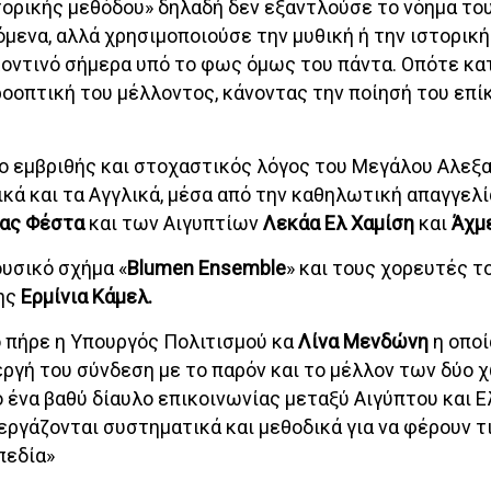
τορικής μεθόδου» δηλαδή δεν εξαντλούσε το νόημα το
όμενα, αλλά χρησιμοποιούσε την μυθική ή την ιστορικ
 κοντινό σήμερα υπό το φως όμως του πάντα. Οπότε κατ
οοπτική του μέλλοντος, κάνοντας την ποίησή του επίκ
ο εμβριθής και στοχαστικός λόγος του Μεγάλου Αλεξα
ικά και τα Αγγλικά, μέσα από την καθηλωτική απαγγελ
ας Φέστα
και των Αιγυπτίων
Λεκάα Ελ Χαμίση
και
Άχμε
υσικό σχήμα «
Blumen
Ensemble
» και τους χορευτές 
της
Ερμίνια Κάμελ.
ο πήρε η Υπουργός Πολιτισμού κα
Λίνα Μενδώνη
η οπο
εργή του σύνδεση με το παρόν και το μέλλον των δύο 
ένα βαθύ δίαυλο επικοινωνίας μεταξύ Αιγύπτου και Ε
ργάζονται συστηματικά και μεθοδικά για να φέρουν τι
πεδία»