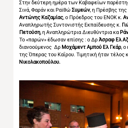
Στην δεύτερη ημέρα των Καβαφείων παρέστη
Σινά, Φαράν και Ραϊθώ
Συμεών
, η Πρέσβης τη
Αντώνης Καζαμίας
, ο Πρόεδρος του ΕΝΟΚ κ.
Α
Αναπληρωτής Συντονιστής Εκπαίδευσης κ.
Γι
Πετούση
, η Αναπληρώτρια Διευθύντρια κα
Ρά
Το «παρών» έδωσαν επίσης : ο Δρ
Άσραφ Ελ Αζ
διανοούμενος Δρ
Μοχάμεντ Αμπού Ελ Γκάρ
, ο
της Όπερας του Καΐρου. Τιμητική ήταν τέλος 
Νικολακοπούλου.