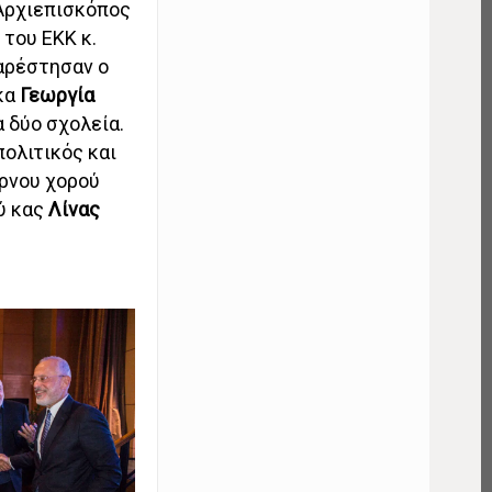
Αρχιεπισκόπος
 του ΕΚΚ κ.
παρέστησαν ο
 κα
Γεωργία
 δύο σχολεία.
 πολιτικός και
ρνου χορού
ού κας
Λίνας