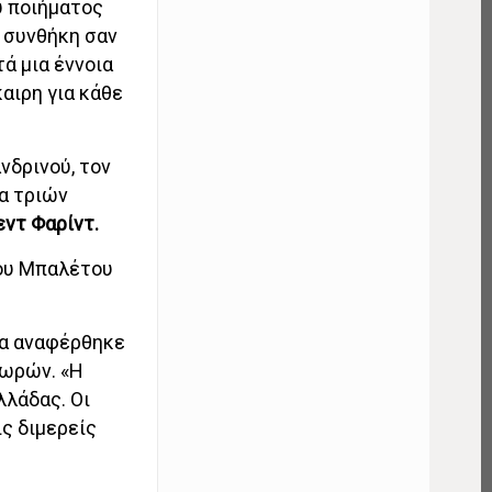
υ ποιήματος
ή συνθήκη σαν
ά μια έννοια
αιρη για κάθε
νδρινού, τον
ία τριών
ντ Φαρίντ.
του Μπαλέτου
ία αναφέρθηκε
χωρών. «Η
λλάδας. Οι
ς διμερείς