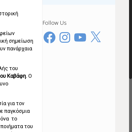
στορική
Follow Us
Facebook
Instagram
YouTube
X
αφείων
τική σημείωση
ουν πανάρχαια
λής του
ου Καβάφη
. Ο
θυνο
ία για τον
σε παγκόσμια
νόνα το
 ποιήματα του