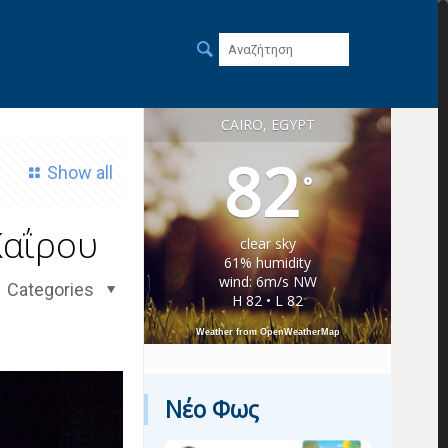
CAIRO, EGYPT
82
Show all
°
Καΐρου
clear sky
61% humidity
wind: 6m/s NW
Categories
H 82 • L 82
Weather from OpenWeatherMap
Νέο Φως