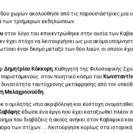
δύο χωρών ακολούθησε από τις παρουσιάστριες μια ι
μα των τριήμερων εκδηλώσεων.
ου
στον λόγο του επικεντρώθηκε στην ουσία των Καβ
ν έχει στόχο να λειτουργήσει ως μια ακόμα υπομνησ
 φωτίσει έναν δεσμό μεταξύ των δύο λαών, οι οποίοι έχ
ρ
Δημητρίου Κόκκορη
, Καθηγητή της Φιλοσοφικής Σχο
ς παριστάμενους στον ποιητικό κόσμο του
Κωνσταντίν
η δυνατότητα ταυτόχρονης μετάφρασης από τον υπεύ
νη Μελαχροινούδη
.
ε ο ομιλητής «πιο ακριβόλογη και εύστοχη ονοματοθεσ
Καβάφης
έδωσε ένα έργο που έχει καταξιωθεί πλέον 
ποίημα που διαβάζεις ή ακούς ανήκει στον Καβαφικό κα
 αύρα των στίχων. … Λειτούργησε κυρίως στα ιστορικά