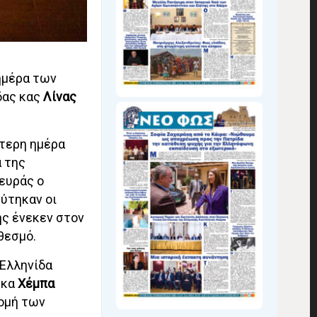
ημέρα των
δας κας
Λίνας
ύτερη ημέρα
α της
ευράς ο
ύτηκαν οι
ς ένεκεν στον
θεσμό.
 Ελληνίδα
 κα
Χέμπα
νομή των