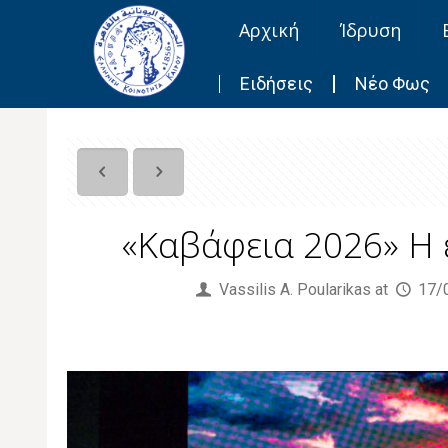
Αρχική
Ίδρυση
Ειδήσεις
Νέο Φως
«Καβάφεια 2026» Η
Published by
Vassilis Α. Poularikas
at
17/