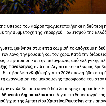
της Όπερας του Καΐρου πραγματοποιήθηκε η δεύτερη 
 με την συμμετοχή της Υπουργού Πολιτισμού της Ελλά
γυπτο, ξεκίνησε στις επτά και μισή το απόγευμα η δε
 τον λόγο, την μουσική και τον χορό. Κατά την διάρκει
ς στην ποίηση και την πεζογραφία, από Ελληνικής πλ
έξης Πανσέληνος
, ενώ από Αιγυπτιακής πλευράς βραβε
ειδικό βραβείο «
Καβάφη”
για το 2026
απονεμήθηκε τιμή
κτη αναγνώριση της μακραίωνης προσφοράς του στον 
ίχαν αναλάβει από κοινού δύο λαμπερές παρουσίες. Η
α
Αθανασία Δημοπούλου
και η Αιγύπτια δημοσιογράφος
 μαθήτρια της Αμπετείου
Χριστίνα Ρεκτσίνη
, στην απο