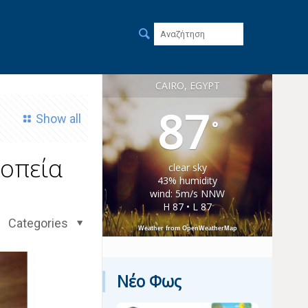
CAIRO, EGYPT
87
Show all
°
ροπεία
clear sky
43% humidity
wind: 5m/s NNW
H 87 • L 87
Categories
Weather from OpenWeatherMap
Νέο Φως