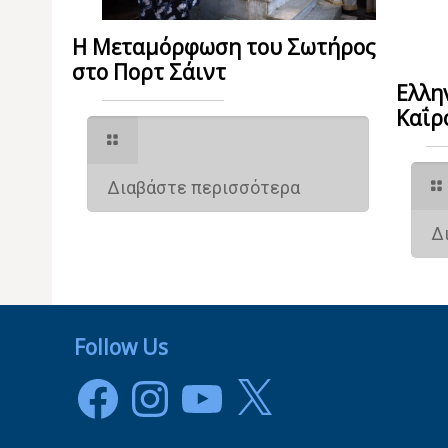
Η Μεταμόρφωση του Σωτήρος
στο Πορτ Σάιντ
Ελλη
Καΐρ
Διαβάστε περισσότερα
Δ
Follow Us
Facebook
Instagram
YouTube
X