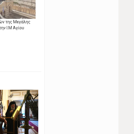
ών της Μεγάλης
ην I.M Αγίου