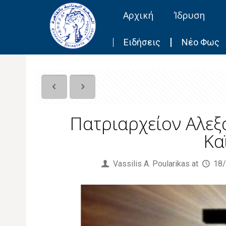
Αρχική
Ίδρυση
Ειδήσεις
Νέο Φως
Πατριαρχείον Αλεξ
Κα
Published by
Vassilis Α. Poularikas
at
18