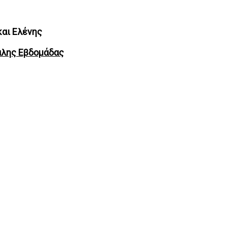
και Ελένης
άλης Εβδομάδας