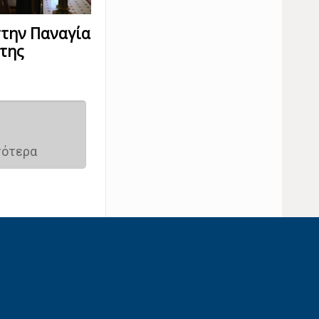
στην Παναγία
της
σότερα