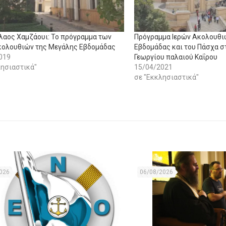
όλαος Χαμζάουι: Το πρόγραμμα των
Πρόγραμμα Ιερών Ακολουθι
κολουθιών της Μεγάλης Εβδομάδας
Eβδομάδας και του Πάσχα στ
019
Γεωργίου παλαιού Καΐρου
λησιαστικά"
15/04/2021
σε "Εκκλησιαστικά"
026
06/08/2026