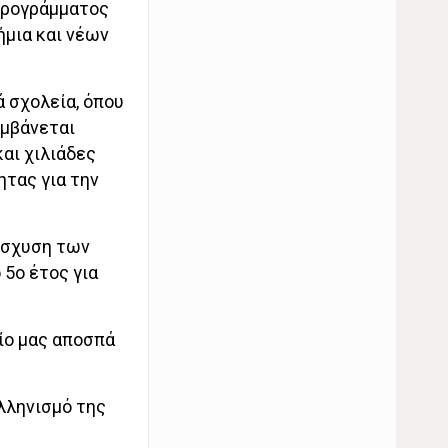
 προγράμματος
ήμια και νέων
 σχολεία, όπου
αμβάνεται
και χιλιάδες
ητας για την
νίσχυση των
5ο έτος για
ίο μας αποσπά
Ελληνισμό της