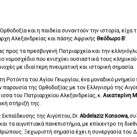
 Ορθοδοξία και η παιδεία συναντούν την ιστορία, είχα 
ιάρχη Αλεξανδρείας και πάσης Αφρικής
Θεόδωρο Β
’.
δας προς τα πρεσβυγενή Πατριαρχεία και την ελληνόγ
νέο νομοσχέδιο που ενισχύει ουσιαστικά τους κληρικού
ιοχές με ιδιαίτερη πνευματική και ιστορική σημασία.
τη Ροτόντα του Αγίου Γεωργίου, ένα μοναδικό μνημείο 
ην παρουσία της Ορθοδοξίας με τον Ελληνισμό της Αιγύ
ισσα του Πατριαρχείου Αλεξανδρείας, κ.
Αικατερίνη 
ική στήριξή της.
 Εκπαίδευσης της Αιγύπτου, Dr.
Abdelaziz Konsowa,
συ
αι τα αιγυπτιακά πανεπιστήμια, με επίκεντρο τη διε
νθρώπους. Ξεχωριστή σημασία έχει η συνεργασία του 