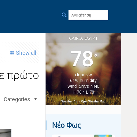
CAIRO, EGYPT
78
Show all
°
σε πρώτο
clear sky
61% humidity
wind: 5m/s NNE
H 78 • L 78
Categories
Weather from OpenWeatherMap
Νέο Φως