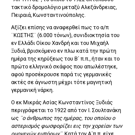
τακτικό δρομολόγιο μεταξύ Αλεξάνδρειας,
Πειραιά, Κωνσταντινούπολης.
Αξίζει επίσης να αναφερθεί πως το α/π
¨ΚΩΣΤΗΣ¨ (6.000 τόνων), συνιδιοκτησία του
εν Ελλάδι Οίκου Χανδρή και του Μιχαήλ
Ξυδιά, βρισκόμενο εν πλω κατά την πρώτη
ημέρα της κηρύξεως του Β΄ π.π., ήταν και το
πρώτο ελληνικό σκάφος που απωλέστηκε,
αφού προσέκρουσε παρά τις γερμανικές
ακτές σε άγνωστη μέχρι τότε μαγνητική
γερμανική νάρκη.
Ο εκ Μικράς Ασίας Κωνσταντίνος Ξυδιάς
περιγράφεται το 1922 από τον Ι. Σουλτανάκη
ως
¨ο άνθρωπος της ημέρας, του οποίου ο
αστερισμός φωσφορίζει εις την χορείαν των
ομογενών εμπόρων¨
. Κατά τον Α΄π.π. είχε