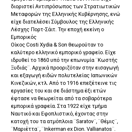
διοριστεί Αντιπρόσωπος των Στρατιωτικών
Μεταφορών της Ελληνικής Κυβέρνησης, ενώ
είχε διατελέσει Σύμβουλος της Ελληνικής
Λέσχης Πορτ-Σάιτ. Την εποχή εκείνη ο
Εμπορικός
Οίκος Costi Xydia & Son θεωρούταν το
καλύτερο ελληνικό εμπορικό γραφείο. Είχε
ιδρυθεί το 1860 υπό την επωνυμία ¨Κωστής
Ξυδιάς¨. Αρχικά προοριζόταν στην εισαγωγή
και εξαγωγή ειδών πολυτελείας Ιαπωνικών
Κινεζικών, κτλ. Από το 1916 επεξέτεινε τις
εργασίες του και σε διάστημα έξι ετών
έφτασε να θεωρείται από τα σοβαρότερα
εμπορικά γραφεία. Στα 1922 είχε τμήμα
Ναυτικό και Εφοπλιστικό, έχοντας στην
κατοχή του τα ατμόπλοια ¨Saratov¨, ¨Θέμις¨,
¨Μαριέττα¨, ¨Inkerman ex Dion. Vallianatos¨.