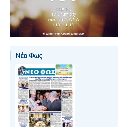
clear sky
17% humidity
wind: 9m/s WNW
H 101 • L 101
Weather from OpenWeatherMap
Νέο Φως