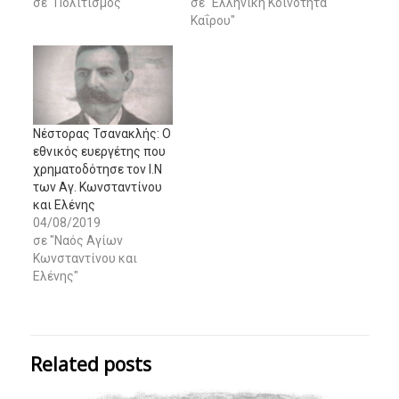
σε "Πολιτισμός"
σε "Ελληνική Κοινότητα
Καΐρου"
Nέστορας Τσανακλής: Ο
εθνικός ευεργέτης που
χρηματοδότησε τον Ι.Ν
των Αγ. Κωνσταντίνου
και Ελένης
04/08/2019
σε "Ναός Αγίων
Κωνσταντίνου και
Ελένης"
Related posts