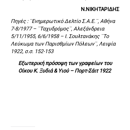
Ν.ΝΙΚΗΤΑΡΙΔΗΣ
Πηγές : ¨Ενημερωτικό Δελτίο Σ.Α.Ε.¨, Αθήνα
7-8/1977 – ¨Ταχυδρόμος¨, Αλεξάνδρεια
5/11/1955, 6/6/1958 – Ι. Σουλτανάκης ¨Το
Λεύκωμα των Παρισθμίων Πόλεων¨, Λειψία
1922, σ.σ. 152-153
Εξωτερική πρόσοψη των γραφείων του
Οίκου Κ. Ξυδιά & Υιού – Πορτ-Σάιτ 1922