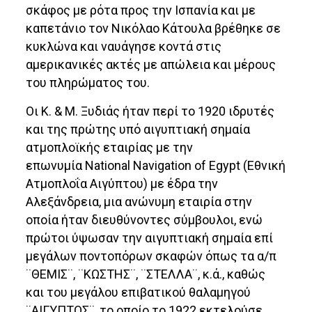
σκάφος με ρότα προς την Ισπανία και με
καπετάνιο τον Νικόλαο Κάτουλα βρέθηκε σε
κυκλώνα και ναυάγησε κοντά στις
αμερικανικές ακτές με απώλεια και μέρους
του πληρώματος του.
Οι Κ. & Μ. Ξυδιάς ήταν περί το 1920 ιδρυτές
και της πρώτης υπό αιγυπτιακή σημαία
ατμοπλοϊκής εταιρίας με την
επωνυμία National Navigation of Egypt (Εθνική
Ατμοπλοΐα Αιγύπτου) με έδρα την
Αλεξάνδρεια, μια ανώνυμη εταιρία στην
οποία ήταν διευθύνοντες σύμβουλοι, ενώ
πρώτοι ύψωσαν την αιγυπτιακή σημαία επί
μεγάλων ποντοπόρων σκαφών όπως τα α/π
¨ΘΕΜΙΣ¨, ¨ΚΩΣΤΗΣ¨, ¨ΣΤΕΛΛΑ¨, κ.ά., καθώς
και του μεγάλου επιβατικού θαλαμηγού
¨ΑΙΓΥΠΤΟΣ¨, το οποίο το 1922 εκτελούσε