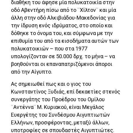
διαθήκη του άφησε μία πολυκατοικία στην
οδό Αβεντήρη πίσω από το ¨Χίλτον¨ και μία
άλλη στην οδό Αλκιβιάδου-Μακεδονίας για
την ίδρυση ενός ιδρύματος, στο οποίο και
δόθηκε το όνομα του, και σύμφωνα με την
επιθυμία του από τα εισοδήματα αυτών των
πολυκατοικιών – που στα 1977
υπολογίζονταν σε 50.000 δρχ. το μήνα – να
βοηθούνται οι επαναπατριζόμενοι άποροι
από την Αίγυπτο.
Ας σημειωθεί πως και ο γιος του
Κωνσταντίνος Ξυδιάς, επί δεκαετίες στενός
συνεργάτης του Προέδρου του Ομίλου
¨Αντέννα¨ Μ. Κυριακού, είναι Μεγάλος
Ευεργέτης του Συνδέσμου Αιγυπτιωτών
Ελλήνων, προσφέροντας, μεταξύ άλλων,
υποτροφίες σε σπουδαστές Αιγυπτιώτες.