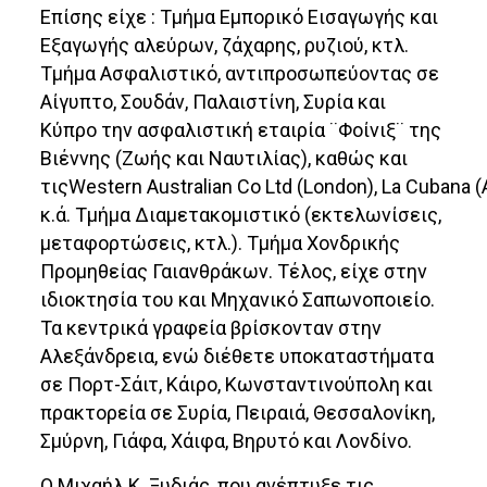
Επίσης είχε : Τμήμα Εμπορικό Εισαγωγής και
Εξαγωγής αλεύρων, ζάχαρης, ρυζιού, κτλ.
Τμήμα Ασφαλιστικό, αντιπροσωπεύοντας σε
Αίγυπτο, Σουδάν, Παλαιστίνη, Συρία και
Κύπρο την ασφαλιστική εταιρία ¨Φοίνιξ¨ της
Βιέννης (Ζωής και Ναυτιλίας), καθώς και
τιςWestern Australian Co Ltd (London), La Cubana (Ac
κ.ά. Τμήμα Διαμετακομιστικό (εκτελωνίσεις,
μεταφορτώσεις, κτλ.). Τμήμα Χονδρικής
Προμηθείας Γαιανθράκων. Τέλος, είχε στην
ιδιοκτησία του και Μηχανικό Σαπωνοποιείο.
Τα κεντρικά γραφεία βρίσκονταν στην
Αλεξάνδρεια, ενώ διέθετε υποκαταστήματα
σε Πορτ-Σάιτ, Κάιρο, Κωνσταντινούπολη και
πρακτορεία σε Συρία, Πειραιά, Θεσσαλονίκη,
Σμύρνη, Γιάφα, Χάιφα, Βηρυτό και Λονδίνο.
Ο Μιχαήλ Κ. Ξυδιάς, που ανέπτυξε τις